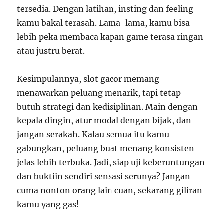
tersedia. Dengan latihan, insting dan feeling
kamu bakal terasah. Lama-lama, kamu bisa
lebih peka membaca kapan game terasa ringan
atau justru berat.
Kesimpulannya, slot gacor memang
menawarkan peluang menarik, tapi tetap
butuh strategi dan kedisiplinan. Main dengan
kepala dingin, atur modal dengan bijak, dan
jangan serakah. Kalau semua itu kamu
gabungkan, peluang buat menang konsisten
jelas lebih terbuka. Jadi, siap uji keberuntungan
dan buktiin sendiri sensasi serunya? Jangan
cuma nonton orang lain cuan, sekarang giliran
kamu yang gas!