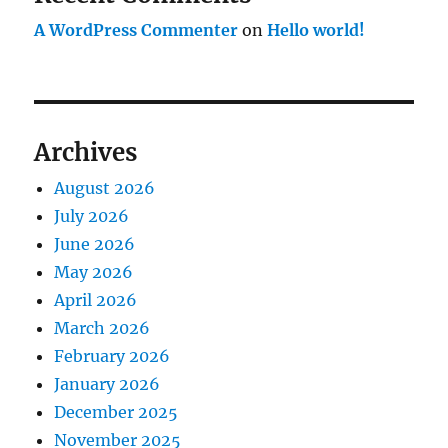
A WordPress Commenter
on
Hello world!
Archives
August 2026
July 2026
June 2026
May 2026
April 2026
March 2026
February 2026
January 2026
December 2025
November 2025