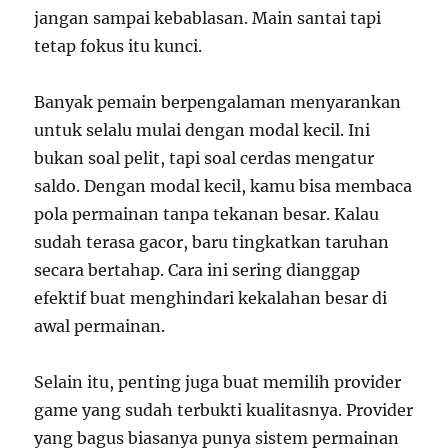
jangan sampai kebablasan. Main santai tapi
tetap fokus itu kunci.
Banyak pemain berpengalaman menyarankan
untuk selalu mulai dengan modal kecil. Ini
bukan soal pelit, tapi soal cerdas mengatur
saldo. Dengan modal kecil, kamu bisa membaca
pola permainan tanpa tekanan besar. Kalau
sudah terasa gacor, baru tingkatkan taruhan
secara bertahap. Cara ini sering dianggap
efektif buat menghindari kekalahan besar di
awal permainan.
Selain itu, penting juga buat memilih provider
game yang sudah terbukti kualitasnya. Provider
yang bagus biasanya punya sistem permainan