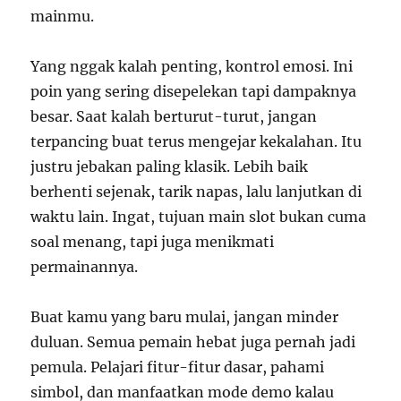
mainmu.
Yang nggak kalah penting, kontrol emosi. Ini
poin yang sering disepelekan tapi dampaknya
besar. Saat kalah berturut-turut, jangan
terpancing buat terus mengejar kekalahan. Itu
justru jebakan paling klasik. Lebih baik
berhenti sejenak, tarik napas, lalu lanjutkan di
waktu lain. Ingat, tujuan main slot bukan cuma
soal menang, tapi juga menikmati
permainannya.
Buat kamu yang baru mulai, jangan minder
duluan. Semua pemain hebat juga pernah jadi
pemula. Pelajari fitur-fitur dasar, pahami
simbol, dan manfaatkan mode demo kalau