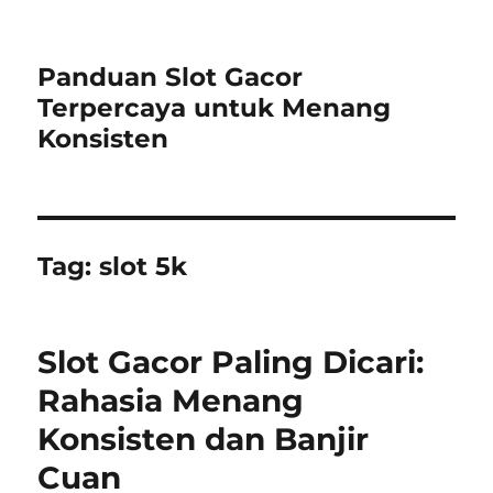
Panduan Slot Gacor
Terpercaya untuk Menang
Konsisten
Tag:
slot 5k
Slot Gacor Paling Dicari:
Rahasia Menang
Konsisten dan Banjir
Cuan