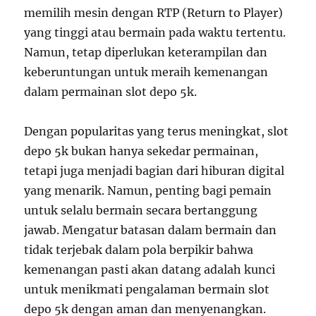
memilih mesin dengan RTP (Return to Player)
yang tinggi atau bermain pada waktu tertentu.
Namun, tetap diperlukan keterampilan dan
keberuntungan untuk meraih kemenangan
dalam permainan slot depo 5k.
Dengan popularitas yang terus meningkat, slot
depo 5k bukan hanya sekedar permainan,
tetapi juga menjadi bagian dari hiburan digital
yang menarik. Namun, penting bagi pemain
untuk selalu bermain secara bertanggung
jawab. Mengatur batasan dalam bermain dan
tidak terjebak dalam pola berpikir bahwa
kemenangan pasti akan datang adalah kunci
untuk menikmati pengalaman bermain slot
depo 5k dengan aman dan menyenangkan.