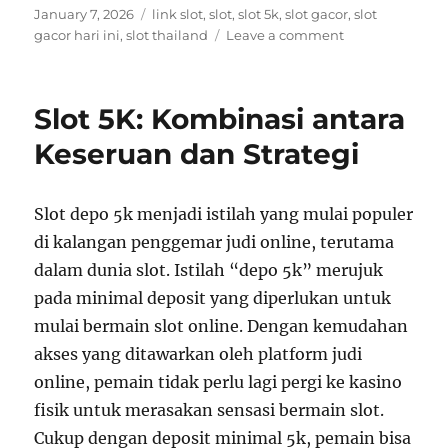
Posted
Tags
January 7, 2026
link slot
,
slot
,
slot 5k
,
slot gacor
,
slot
on
on
gacor hari ini
,
slot thailand
Leave a comment
Slot
Gacor
Paling
Slot 5K: Kombinasi antara
Dicari:
Rahasia
Keseruan dan Strategi
Menang
Konsisten
dan
Slot depo 5k menjadi istilah yang mulai populer
Banjir
di kalangan penggemar judi online, terutama
Cuan
dalam dunia slot. Istilah “depo 5k” merujuk
pada minimal deposit yang diperlukan untuk
mulai bermain slot online. Dengan kemudahan
akses yang ditawarkan oleh platform judi
online, pemain tidak perlu lagi pergi ke kasino
fisik untuk merasakan sensasi bermain slot.
Cukup dengan deposit minimal 5k, pemain bisa