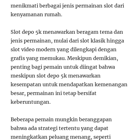
menikmati berbagai jenis permainan slot dari
kenyamanan rumah.
Slot depo 5k menawarkan beragam tema dan
jenis permainan, mulai dari slot klasik hingga
slot video modern yang dilengkapi dengan
grafis yang memukau. Meskipun demikian,
penting bagi pemain untuk diingat bahwa
meskipun slot depo 5k menawarkan
kesempatan untuk mendapatkan kemenangan
besar, permainan ini tetap bersifat
keberuntungan.
Beberapa pemain mungkin beranggapan
bahwa ada strategi tertentu yang dapat
meningkatkan peluang menang, seperti