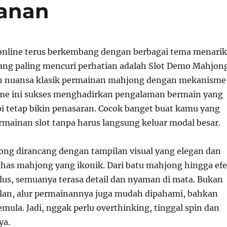
kanan
online terus berkembang dengan berbagai tema menarik
yang paling mencuri perhatian adalah Slot Demo Mahjong
nuansa klasik permainan mahjong dengan mekanisme
ame ini sukses menghadirkan pengalaman bermain yang
api tetap bikin penasaran. Cocok banget buat kamu yang
ermainan slot tanpa harus langsung keluar modal besar.
ng dirancang dengan tampilan visual yang elegan dan
has mahjong yang ikonik. Dari batu mahjong hingga ef
lus, semuanya terasa detail dan nyaman di mata. Bukan
lan, alur permainannya juga mudah dipahami, bahkan
ula. Jadi, nggak perlu overthinking, tinggal spin dan
ya.