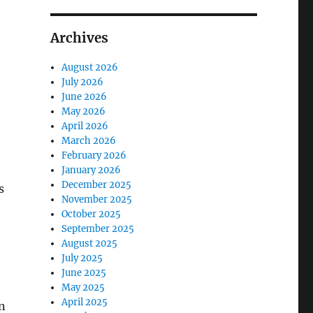
Archives
August 2026
July 2026
June 2026
May 2026
April 2026
March 2026
February 2026
January 2026
December 2025
s
November 2025
October 2025
September 2025
August 2025
July 2025
June 2025
May 2025
April 2025
n