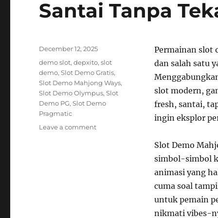
Santai Tanpa Te
Posted
December 12, 2025
Permainan slot 
on
Tags
demo slot
,
depxito
,
slot
dan salah satu 
demo
,
Slot Demo Gratis
,
Menggabungkan 
Slot Demo Mahjong Ways
,
slot modern, g
Slot Demo Olympus
,
Slot
Demo PG
,
Slot Demo
fresh, santai, t
Pragmatic
ingin eksplor p
on
Leave a comment
Sensasi
Slot Demo Mahjo
Seru
Slot
simbol-simbol k
Demo
animasi yang ha
Mahjong,
cuma soal tampi
Main
Santai
untuk pemain pem
Tanpa
nikmati vibes-n