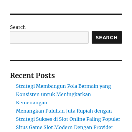
Gacor
Teruji
yang
Tidak
Search
Mengecewakan
SEARCH
Recent Posts
Strategi Membangun Pola Bermain yang
Konsisten untuk Meningkatkan
Kemenangan
Menangkan Puluhan Juta Rupiah dengan
Strategi Sukses di Slot Online Paling Populer
Situs Game Slot Modern Dengan Provider