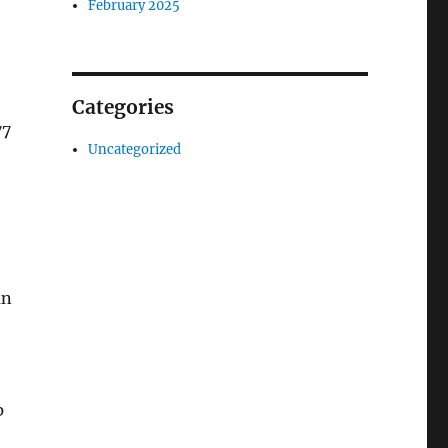
February 2025
Categories
77
Uncategorized
an
p