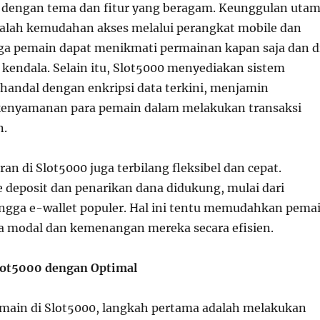
 dengan tema dan fitur yang beragam. Keunggulan uta
dalah kemudahan akses melalui perangkat mobile dan
ga pemain dapat menikmati permainan kapan saja dan d
 kendala. Selain itu, Slot5000 menyediakan sistem
andal dengan enkripsi data terkini, menjamin
enyamanan para pemain dalam melakukan transaksi
n.
n di Slot5000 juga terbilang fleksibel dan cepat.
 deposit dan penarikan dana didukung, mulai dari
ingga e-wallet populer. Hal ini tentu memudahkan pema
 modal dan kemenangan mereka secara efisien.
lot5000 dengan Optimal
main di Slot5000, langkah pertama adalah melakukan