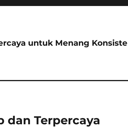
percaya untuk Menang Konsist
 dan Terpercaya