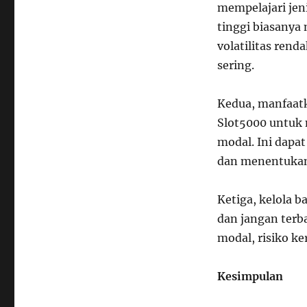
mempelajari jeni
tinggi biasanya
volatilitas ren
sering.
Kedua, manfaatk
Slot5000 untuk 
modal. Ini dap
dan menentukan 
Ketiga, kelola 
dan jangan terb
modal, risiko k
Kesimpulan