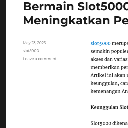
Bermain Slot500
Meningkatkan P
Posted
May 23, 2025
slot5000
merupak
on
Tags
slot5000
semakin populer
on
Leave a comment
akses dan varia
Panduan
memberikan pen
Lengkap
Artikel ini aka
dan
Terpercaya
keunggulan, car
Bermain
kemenangan An
Slot5000
untuk
Meningkatkan
Keunggulan Slot
Peluang
Menang
Slot5000 dikenal
Anda