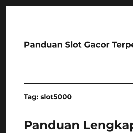
Panduan Slot Gacor Ter
Tag:
slot5000
Panduan Lengkap