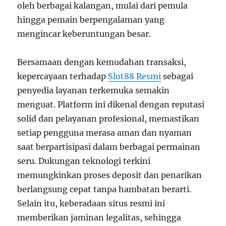
oleh berbagai kalangan, mulai dari pemula
hingga pemain berpengalaman yang
mengincar keberuntungan besar.
Bersamaan dengan kemudahan transaksi,
kepercayaan terhadap
Slot88 Resmi
sebagai
penyedia layanan terkemuka semakin
menguat. Platform ini dikenal dengan reputasi
solid dan pelayanan profesional, memastikan
setiap pengguna merasa aman dan nyaman
saat berpartisipasi dalam berbagai permainan
seru. Dukungan teknologi terkini
memungkinkan proses deposit dan penarikan
berlangsung cepat tanpa hambatan berarti.
Selain itu, keberadaan situs resmi ini
memberikan jaminan legalitas, sehingga