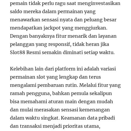
pemain tidak perlu ragu saat menginvestasikan
saldo mereka dalam permainan yang
menawarkan sensasi nyata dan peluang besar
mendapatkan jackpot yang menggiurkan.
Dengan banyaknya fitur menarik dan layanan
pelanggan yang responsif, tidak heran jika
Slot88 Resmi semakin diminati setiap waktu.
Kelebihan lain dari platform ini adalah variasi
permainan slot yang lengkap dan terus
mengalami pembaruan rutin. Melalui fitur yang
ramah pengguna, bahkan pemula sekalipun
bisa memahami aturan main dengan mudah
dan mulai merasakan sensasi kemenangan
dalam waktu singkat. Keamanan data pribadi
dan transaksi menjadi prioritas utama,