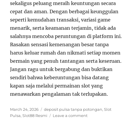
sekaligus peluang meraih keuntungan secara
cepat dan aman. Dengan berbagai keunggulan
seperti kemudahan transaksi, variasi game
menarik, serta keamanan terjamin, tidak ada
salahnya mencoba peruntungan di platform ini.
Rasakan sensasi kemenangan besar tanpa
harus keluar rumah dan nikmati setiap momen
bermain yang penuh tantangan serta keseruan.
Jangan ragu untuk bergabung dan buktikan
sendiri bahwa keberuntungan bisa datang
kapan saja melalui permainan slot yang
menawarkan pengalaman tak terlupakan.
Posted
Tags
March 24, 2026
deposit pulsa tanpa potongan
,
Slot
on
on
Pulsa
,
Slot88 Resmi
Leave a comment
Nikmati
Keuntungan