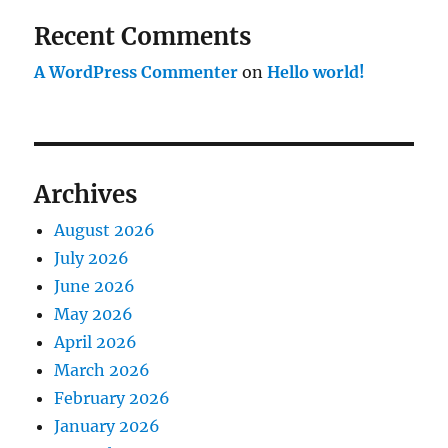
Recent Comments
A WordPress Commenter
on
Hello world!
Archives
August 2026
July 2026
June 2026
May 2026
April 2026
March 2026
February 2026
January 2026