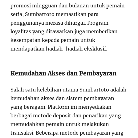
promosi mingguan dan bulanan untuk pemain
setia, Sumbartoto memastikan para
penggunanya merasa dihargai. Program
loyalitas yang ditawarkan juga memberikan
kesempatan kepada pemain untuk
mendapatkan hadiah-hadiah eksklusif.
Kemudahan Akses dan Pembayaran
Salah satu kelebihan utama Sumbartoto adalah
kemudahan akses dan sistem pembayaran
yang beragam. Platform ini menyediakan
berbagai metode deposit dan penarikan yang
memudahkan pemain untuk melakukan
transaksi. Beberapa metode pembayaran yang