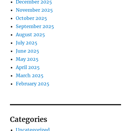
December 2025
November 2025
October 2025
September 2025
August 2025
July 2025
June 2025
May 2025
April 2025
March 2025
February 2025
Categories
Uncategorized