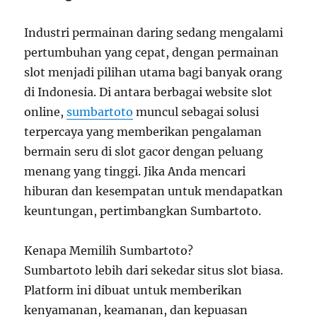
Industri permainan daring sedang mengalami
pertumbuhan yang cepat, dengan permainan
slot menjadi pilihan utama bagi banyak orang
di Indonesia. Di antara berbagai website slot
online,
sumbartoto
muncul sebagai solusi
terpercaya yang memberikan pengalaman
bermain seru di slot gacor dengan peluang
menang yang tinggi. Jika Anda mencari
hiburan dan kesempatan untuk mendapatkan
keuntungan, pertimbangkan Sumbartoto.
Kenapa Memilih Sumbartoto?
Sumbartoto lebih dari sekedar situs slot biasa.
Platform ini dibuat untuk memberikan
kenyamanan, keamanan, dan kepuasan