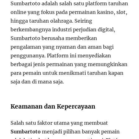
Sumbartoto adalah salah satu platform taruhan
online yang fokus pada permainan kasino, slot,
hingga taruhan olahraga. Seiring
berkembangnya industri perjudian digital,
Sumbartoto berusaha memberikan
pengalaman yang nyaman dan aman bagi
penggunanya. Platform ini menyediakan
berbagai jenis permainan yang memungkinkan
para pemain untuk menikmati taruhan kapan
saja dan di mana saja.
Keamanan dan Kepercayaan
Salah satu faktor utama yang membuat
Sumbartoto
menjadi pilihan banyak pemain