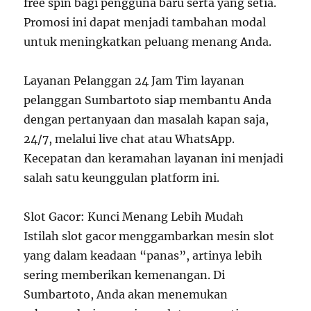
free spin bagi pengguna baru serta yang setia.
Promosi ini dapat menjadi tambahan modal
untuk meningkatkan peluang menang Anda.
Layanan Pelanggan 24 Jam Tim layanan
pelanggan Sumbartoto siap membantu Anda
dengan pertanyaan dan masalah kapan saja,
24/7, melalui live chat atau WhatsApp.
Kecepatan dan keramahan layanan ini menjadi
salah satu keunggulan platform ini.
Slot Gacor: Kunci Menang Lebih Mudah
Istilah slot gacor menggambarkan mesin slot
yang dalam keadaan “panas”, artinya lebih
sering memberikan kemenangan. Di
Sumbartoto, Anda akan menemukan