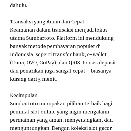
dahulu.
Transaksi yang Aman dan Cepat
Keamanan dalam transaksi menjadi fokus
utama Sumbartoto. Platform ini mendukung
banyak metode pembayaran populer di
Indonesia, seperti transfer bank, e-wallet
(Dana, OVO, GoPay), dan QRIS. Proses deposit
dan penarikan juga sangat cepat—biasanya
kurang dari 5 menit.
Kesimpulan
Sumbartoto merupakan pilihan terbaik bagi
peminat slot online yang ingin mengalami
permainan yang aman, menyenangkan, dan
menguntungkan. Dengan koleksi slot gacor