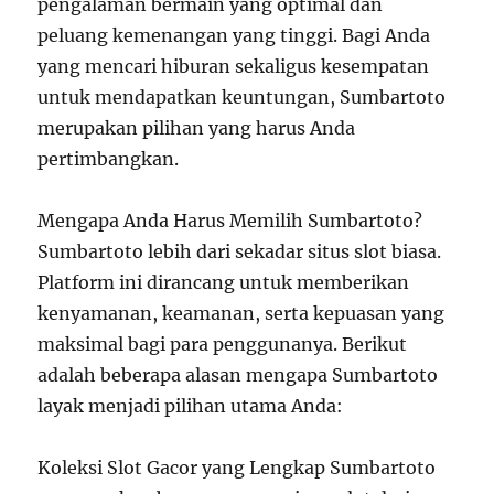
pengalaman bermain yang optimal dan
peluang kemenangan yang tinggi. Bagi Anda
yang mencari hiburan sekaligus kesempatan
untuk mendapatkan keuntungan, Sumbartoto
merupakan pilihan yang harus Anda
pertimbangkan.
Mengapa Anda Harus Memilih Sumbartoto?
Sumbartoto lebih dari sekadar situs slot biasa.
Platform ini dirancang untuk memberikan
kenyamanan, keamanan, serta kepuasan yang
maksimal bagi para penggunanya. Berikut
adalah beberapa alasan mengapa Sumbartoto
layak menjadi pilihan utama Anda:
Koleksi Slot Gacor yang Lengkap Sumbartoto