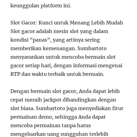
keunggulan platform ini.
Slot Gacor: Kunci untuk Menang Lebih Mudah
Slot gacor adalah mesin slot yang dalam
kondisi “panas”, yang artinya sering
memberikan kemenangan. Sumbartoto
menyarankan untuk mencoba bermain slot
gacor setiap hari, dengan informasi mengenai
RTP dan waktu terbaik untuk bermain.
Dengan bermain slot gacor, Anda dapat lebih
cepat meraih jackpot dibandingkan dengan
slot biasa. Sumbartoto juga menyediakan fitur
permainan demo, sehingga Anda dapat
mencoba permainan tanpa harus
mengeluarkan uang sungguhan terlebih