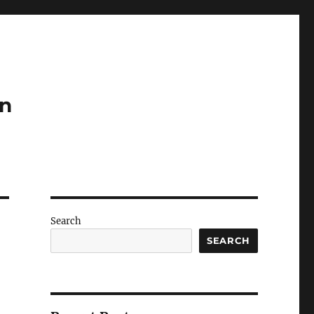
en
Search
SEARCH
n