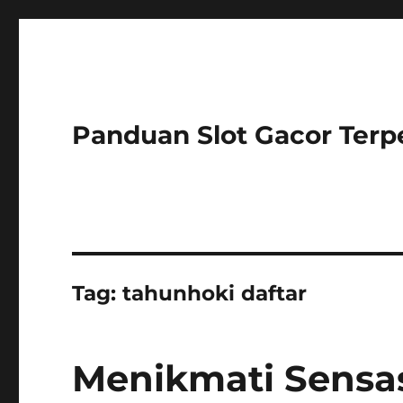
Panduan Slot Gacor Ter
Tag:
tahunhoki daftar
Menikmati Sensas