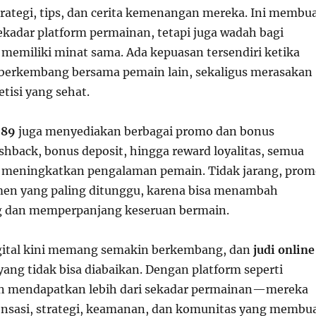
trategi, tips, dan cerita kemenangan mereka. Ini membu
ekadar platform permainan, tetapi juga wadah bagi
memiliki minat sama. Ada kepuasan tersendiri ketika
n berkembang bersama pemain lain, sekaligus merasakan
isi yang sehat.
789
juga menyediakan berbagai promo dan bonus
shback, bonus deposit, hingga reward loyalitas, semua
k meningkatkan pengalaman pemain. Tidak jarang, pro
men yang paling ditunggu, karena bisa menambah
 dan memperpanjang keseruan bermain.
igital kini memang semakin berkembang, dan
judi online
ang tidak bisa diabaikan. Dengan platform seperti
in mendapatkan lebih dari sekadar permainan—mereka
nsasi, strategi, keamanan, dan komunitas yang membu