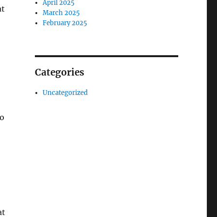
April 2025
at
March 2025
February 2025
Categories
Uncategorized
mo
at