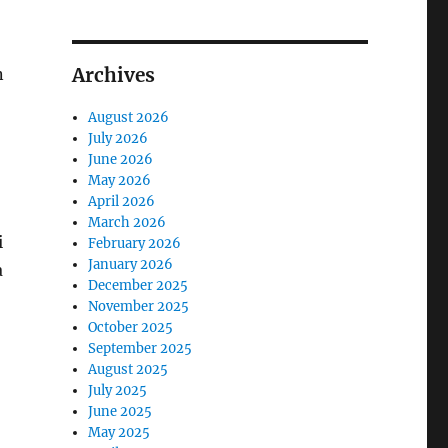
Archives
n
August 2026
July 2026
June 2026
May 2026
April 2026
March 2026
i
February 2026
January 2026
a
December 2025
November 2025
October 2025
September 2025
August 2025
July 2025
June 2025
May 2025