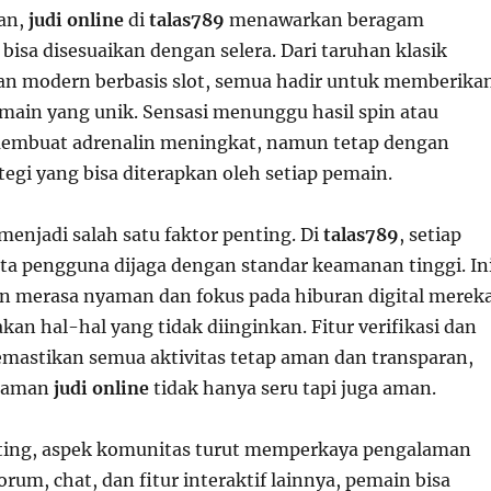
an,
judi online
di
talas789
menawarkan beragam
isa disesuaikan dengan selera. Dari taruhan klasik
n modern berbasis slot, semua hadir untuk memberika
ain yang unik. Sensasi menunggu hasil spin atau
membuat adrenalin meningkat, namun tetap dengan
tegi yang bisa diterapkan oleh setiap pemain.
enjadi salah satu faktor penting. Di
talas789
, setiap
ata pengguna dijaga dengan standar keamanan tinggi. In
 merasa nyaman dan fokus pada hiburan digital merek
kan hal-hal yang tidak diinginkan. Fitur verifikasi dan
emastikan semua aktivitas tetap aman dan transparan,
alaman
judi online
tidak hanya seru tapi juga aman.
nting, aspek komunitas turut memperkaya pengalaman
forum, chat, dan fitur interaktif lainnya, pemain bisa