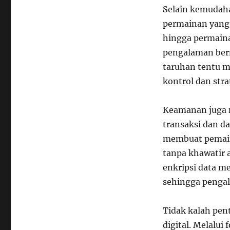
Selain kemudah
permainan yang b
hingga permaina
pengalaman berm
taruhan tentu 
kontrol dan stra
Keamanan juga m
transaksi dan d
membuat pemain
tanpa khawatir a
enkripsi data m
sehingga peng
Tidak kalah pe
digital. Melalui 