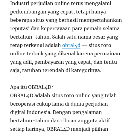
Industri perjudian online terus mengalami
perkembangan yang cepat, tetapi hanya
beberapa situs yang berhasil mempertahankan
reputasi dan kepercayaan para pemain selama
bertahun-tahun. Salah satu nama besar yang
tetap terkenal adalah
obral4d
— situs toto
online terbaik yang dikenal karena permainan
yang adil, pembayaran yang cepat, dan tentu
saja, taruhan terendah di kategorinya.
Apa itu OBRAL4D?
OBRAL4D adalah situs toto online yang telah
beroperasi cukup lama di dunia perjudian
digital Indonesia. Dengan pengalaman
bertahun-tahun dan ribuan anggota aktif
setiap harinya, OBRAL4D menjadi pilihan