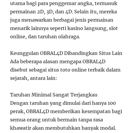
utama bagi para penggemar angka, termasuk
permainan 2D, 3D, dan 4D. Selain itu, mereka
juga menawarkan berbagai jenis permainan
menarik lainnya seperti kasino langsung, slot
online, dan taruhan olahraga.
Keunggulan OBRAL4D Dibandingkan Situs Lain
Ada beberapa alasan mengapa OBRAL4D
disebut sebagai situs toto online terbaik dalam
sejarah, antara lain:
Taruhan Minimal Sangat Terjangkau
Dengan taruhan yang dimulai dari hanya 100
perak, OBRAL4D memberikan kesempatan bagi
semua orang untuk bermain tanpa rasa
khawatir akan membutuhkan banyak modal.