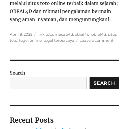
melalui situs toto online terbaik dalam sejarah:
OBRAL4D dan nikmati pengalaman bermain
yang aman, nyaman, dan menguntungkan!.
Posted
Tags
April 8, 2025
link toto
,
macau4d
,
obral4d
,
pbral4d
,
situs
on
on
toto
,
togel online
,
togel terpercaya
Leave a comment
OBRAL4
Harga
Termur
Sepanj
Masa
Search
Buat
Bettor
SEARCH
Sejati!
Recent Posts