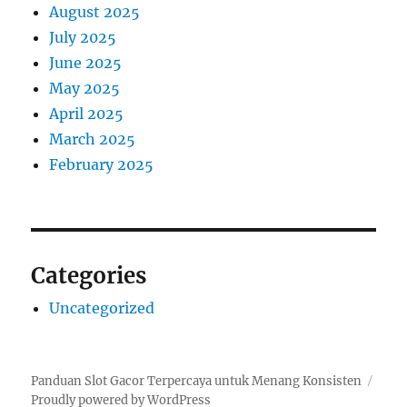
August 2025
July 2025
June 2025
May 2025
April 2025
March 2025
February 2025
Categories
Uncategorized
Panduan Slot Gacor Terpercaya untuk Menang Konsisten
Proudly powered by WordPress