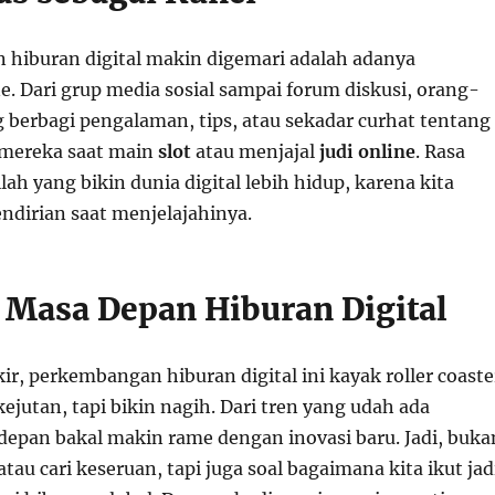
n hiburan digital makin digemari adalah adanya
. Dari grup media sosial sampai forum diskusi, orang-
g berbagi pengalaman, tips, atau sekadar curhat tentang
mereka saat main
slot
atau menjajal
judi online
. Rasa
ah yang bikin dunia digital lebih hidup, karena kita
ndirian saat menjelajahinya.
 Masa Depan Hiburan Digital
kir, perkembangan hiburan digital ini kayak roller coaste
jutan, tapi bikin nagih. Dari tren yang udah ada
depan bakal makin rame dengan inovasi baru. Jadi, buka
tau cari keseruan, tapi juga soal bagaimana kita ikut jad