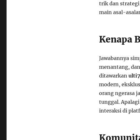
trik dan strateg
main asal-asala
Kenapa B
Jawabannya simp
menantang, dan b
ditawarkan
ulti
modern, eksklusi
orang ngerasa j
tunggal. Apalag
interaksi di pla
Komunita