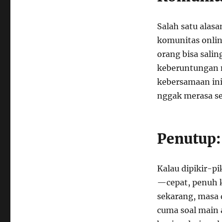
Salah satu alasa
komunitas online
orang bisa salin
keberuntungan 
kebersamaan inil
nggak merasa se
Penutup:
Kalau dipikir-pi
—cepat, penuh ke
sekarang, masa 
cuma soal main a