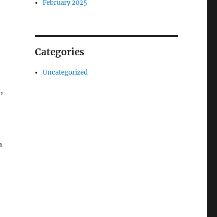
February 2025
Categories
Uncategorized
,
n