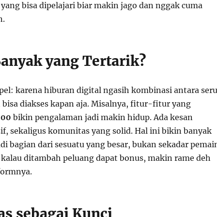
i yang bisa dipelajari biar makin jago dan nggak cuma
n.
anyak yang Tertarik?
el: karena hiburan digital ngasih kombinasi antara seru
isa diakses kapan aja. Misalnya, fitur-fitur yang
700
bikin pengalaman jadi makin hidup. Ada kesan
f, sekaligus komunitas yang solid. Hal ini bikin banyak
adi bagian dari sesuatu yang besar, bukan sekadar pemai
i kalau ditambah peluang dapat bonus, makin rame deh
tformnya.
s sebagai Kunci