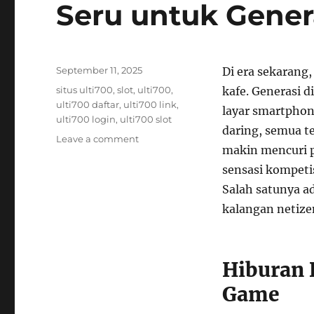
Seru untuk Gener
Posted
September 11, 2025
Di era sekarang
on
Tags
situs ulti700
,
slot
,
ulti700
,
kafe. Generasi d
ulti700 daftar
,
ulti700 link
,
layar smartphon
ulti700 login
,
ulti700 slot
daring, semua te
on
Leave a comment
makin mencuri p
Dunia
Hiburan
sensasi kompeti
Digital
Salah satunya a
yang
kalangan netize
Semakin
Seru
untuk
Generasi
Hiburan 
Online
Game