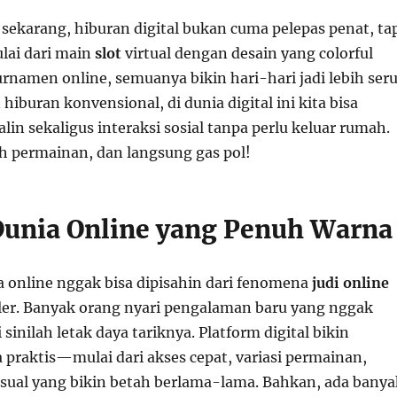
sekarang, hiburan digital bukan cuma pelepas penat, ta
ulai dari main
slot
virtual dengan desain yang colorful
rnamen online, semuanya bikin hari-hari jadi lebih seru
iburan konvensional, di dunia digital ini kita bisa
lin sekaligus interaksi sosial tanpa perlu keluar rumah.
ih permainan, dan langsung gas pol!
Dunia Online yang Penuh Warna
a online nggak bisa dipisahin dari fenomena
judi online
ler. Banyak orang nyari pengalaman baru yang nggak
sinilah letak daya tariknya. Platform digital bikin
 praktis—mulai dari akses cepat, variasi permainan,
isual yang bikin betah berlama-lama. Bahkan, ada banya