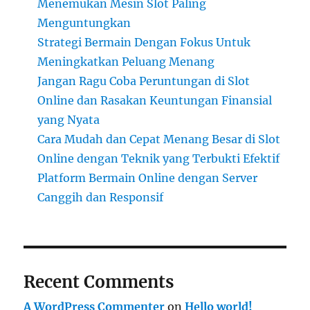
Menemukan Mesin Slot Paling
Menguntungkan
Strategi Bermain Dengan Fokus Untuk
Meningkatkan Peluang Menang
Jangan Ragu Coba Peruntungan di Slot
Online dan Rasakan Keuntungan Finansial
yang Nyata
Cara Mudah dan Cepat Menang Besar di Slot
Online dengan Teknik yang Terbukti Efektif
Platform Bermain Online dengan Server
Canggih dan Responsif
Recent Comments
A WordPress Commenter
on
Hello world!