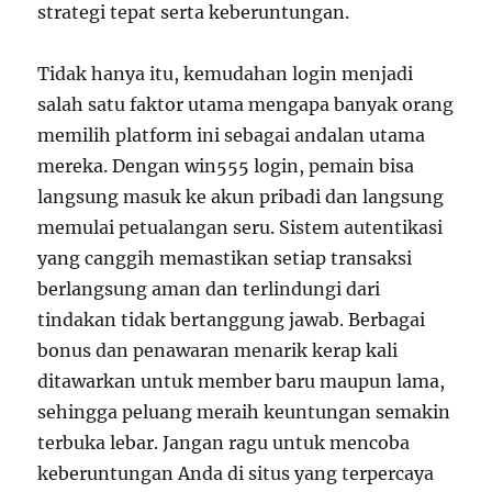
strategi tepat serta keberuntungan.
Tidak hanya itu, kemudahan login menjadi
salah satu faktor utama mengapa banyak orang
memilih platform ini sebagai andalan utama
mereka. Dengan win555 login, pemain bisa
langsung masuk ke akun pribadi dan langsung
memulai petualangan seru. Sistem autentikasi
yang canggih memastikan setiap transaksi
berlangsung aman dan terlindungi dari
tindakan tidak bertanggung jawab. Berbagai
bonus dan penawaran menarik kerap kali
ditawarkan untuk member baru maupun lama,
sehingga peluang meraih keuntungan semakin
terbuka lebar. Jangan ragu untuk mencoba
keberuntungan Anda di situs yang terpercaya