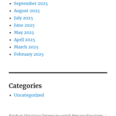
September 2025
August 2025
July 2025
June 2025
May 2025
April 2025
March 2025
February 2025
Categories
Uncategorized
Panduan Slot Gacor Terpercaya untuk Menang Konsisten