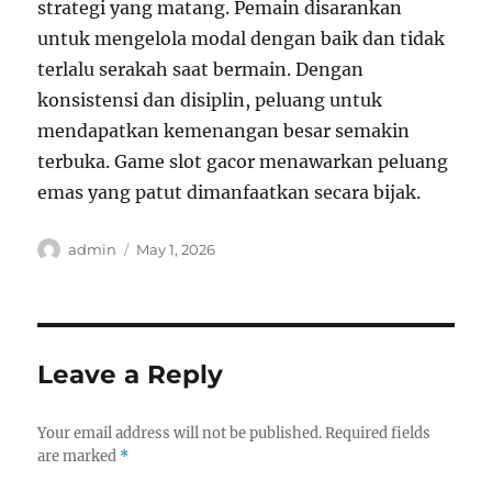
strategi yang matang. Pemain disarankan
untuk mengelola modal dengan baik dan tidak
terlalu serakah saat bermain. Dengan
konsistensi dan disiplin, peluang untuk
mendapatkan kemenangan besar semakin
terbuka. Game slot gacor menawarkan peluang
emas yang patut dimanfaatkan secara bijak.
Author
Posted
admin
May 1, 2026
on
Leave a Reply
Your email address will not be published.
Required fields
are marked
*