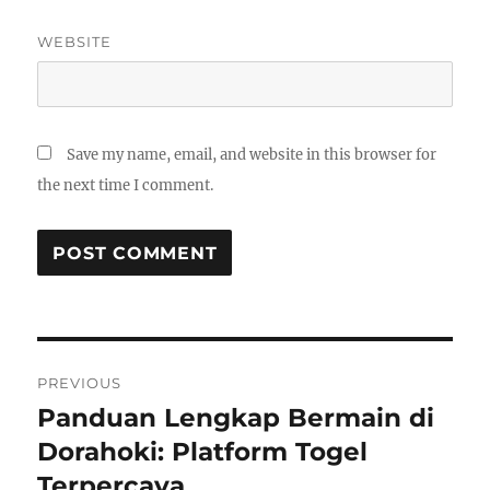
WEBSITE
Save my name, email, and website in this browser for
the next time I comment.
Post
PREVIOUS
navigation
Panduan Lengkap Bermain di
Previous
post:
Dorahoki: Platform Togel
Terpercaya