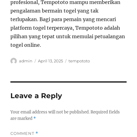
profesional, Tempototo mampu memberikan
pengalaman bermain togel yang tak
terlupakan. Bagi para pemain yang mencari
platform togel terpercaya, Tempototo adalah
pilihan yang tepat untuk memulai petualangan
togel online.
Author
Posted
Tags
admin
April 13, 2025
tempototo
on
Leave a Reply
Your email address will not be published.
Required fields
are marked
*
COMMENT
*