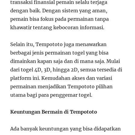
transaksi finansial pemain selalu terjaga
dengan baik. Dengan sistem yang aman,
pemain bisa fokus pada permainan tanpa
khawatir tentang kebocoran informasi.
Selain itu, Tempototo juga menawarkan
berbagai jenis permainan togel yang bisa
dimainkan kapan saja dan di mana saja. Mulai
dari togel 4D, 3D, hingga 2D, semua tersedia di
platform ini. Kemudahan akses dan variasi
permainan menjadikan Tempototo pilihan
utama bagi para penggemar togel.
Keuntungan Bermain di Tempototo
Ada banyak keuntungan yang bisa didapatkan