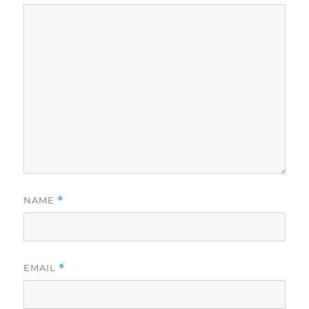
NAME
*
EMAIL
*