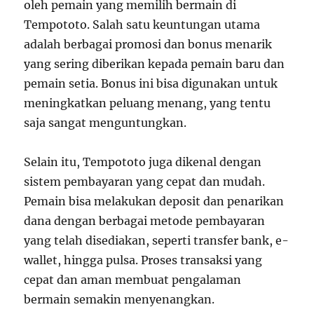
oleh pemain yang memilih bermain di
Tempototo. Salah satu keuntungan utama
adalah berbagai promosi dan bonus menarik
yang sering diberikan kepada pemain baru dan
pemain setia. Bonus ini bisa digunakan untuk
meningkatkan peluang menang, yang tentu
saja sangat menguntungkan.
Selain itu, Tempototo juga dikenal dengan
sistem pembayaran yang cepat dan mudah.
Pemain bisa melakukan deposit dan penarikan
dana dengan berbagai metode pembayaran
yang telah disediakan, seperti transfer bank, e-
wallet, hingga pulsa. Proses transaksi yang
cepat dan aman membuat pengalaman
bermain semakin menyenangkan.