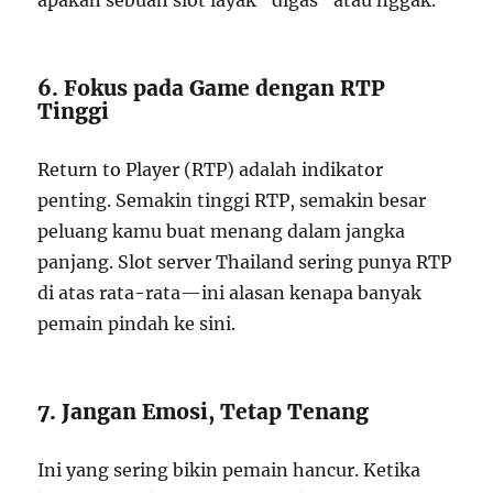
apakah sebuah slot layak “digas” atau nggak.
6. Fokus pada Game dengan RTP
Tinggi
Return to Player (RTP) adalah indikator
penting. Semakin tinggi RTP, semakin besar
peluang kamu buat menang dalam jangka
panjang. Slot server Thailand sering punya RTP
di atas rata-rata—ini alasan kenapa banyak
pemain pindah ke sini.
7. Jangan Emosi, Tetap Tenang
Ini yang sering bikin pemain hancur. Ketika