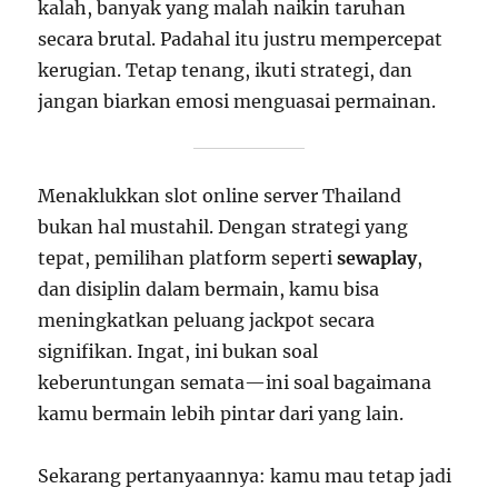
kalah, banyak yang malah naikin taruhan
secara brutal. Padahal itu justru mempercepat
kerugian. Tetap tenang, ikuti strategi, dan
jangan biarkan emosi menguasai permainan.
Menaklukkan slot online server Thailand
bukan hal mustahil. Dengan strategi yang
tepat, pemilihan platform seperti
sewaplay
,
dan disiplin dalam bermain, kamu bisa
meningkatkan peluang jackpot secara
signifikan. Ingat, ini bukan soal
keberuntungan semata—ini soal bagaimana
kamu bermain lebih pintar dari yang lain.
Sekarang pertanyaannya: kamu mau tetap jadi