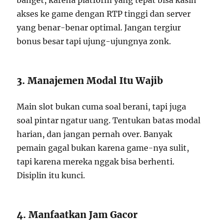
banget, karena platform yang tepat bisa kasih
akses ke game dengan RTP tinggi dan server
yang benar-benar optimal. Jangan tergiur
bonus besar tapi ujung-ujungnya zonk.
3. Manajemen Modal Itu Wajib
Main slot bukan cuma soal berani, tapi juga
soal pintar ngatur uang. Tentukan batas modal
harian, dan jangan pernah over. Banyak
pemain gagal bukan karena game-nya sulit,
tapi karena mereka nggak bisa berhenti.
Disiplin itu kunci.
4. Manfaatkan Jam Gacor