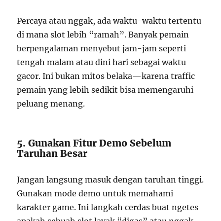
Percaya atau nggak, ada waktu-waktu tertentu
di mana slot lebih “ramah”. Banyak pemain
berpengalaman menyebut jam-jam seperti
tengah malam atau dini hari sebagai waktu
gacor. Ini bukan mitos belaka—karena traffic
pemain yang lebih sedikit bisa memengaruhi
peluang menang.
5. Gunakan Fitur Demo Sebelum
Taruhan Besar
Jangan langsung masuk dengan taruhan tinggi.
Gunakan mode demo untuk memahami
karakter game. Ini langkah cerdas buat ngetes