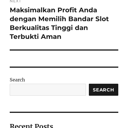
NEXT
Maksimalkan Profit Anda
Next
post:
dengan Memilih Bandar Slot
Berkualitas Tinggi dan
Terbukti Aman
Search
SEARCH
Recent Posts