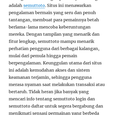
adalah
semuttoto
. Situs ini menawarkan
pengalaman bermain yang seru dan penuh
tantangan, membuat para pemainnya betah
berlama-lama mencoba keberuntungan
mereka. Dengan tampilan yang menarik dan
fitur lengkap, semuttoto mampu menarik
perhatian pengguna dari berbagai kalangan,
mulai dari pemula hingga pemain
berpengalaman. Keunggulan utama dari situs
ini adalah kemudahan akses dan sistem
keamanan terjamin, sehingga pengguna
merasa nyaman saat melakukan transaksi atau
bertaruh. Tidak heran jika banyak yang
mencari info tentang semuttoto login dan
semuttoto daftar untuk segera bergabung dan
menikmati sensasi permainan yang berbeda