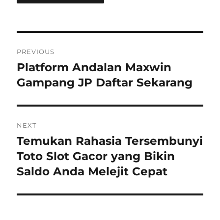
Post
PREVIOUS
navigation
Platform Andalan Maxwin
Previous
post:
Gampang JP Daftar Sekarang
NEXT
Temukan Rahasia Tersembunyi
Next
post:
Toto Slot Gacor yang Bikin
Saldo Anda Melejit Cepat