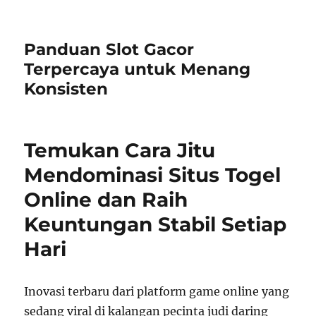
Panduan Slot Gacor
Terpercaya untuk Menang
Konsisten
Temukan Cara Jitu
Mendominasi Situs Togel
Online dan Raih
Keuntungan Stabil Setiap
Hari
Inovasi terbaru dari platform game online yang
sedang viral di kalangan pecinta judi daring