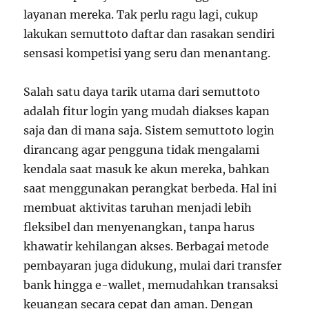
layanan mereka. Tak perlu ragu lagi, cukup
lakukan semuttoto daftar dan rasakan sendiri
sensasi kompetisi yang seru dan menantang.
Salah satu daya tarik utama dari semuttoto
adalah fitur login yang mudah diakses kapan
saja dan di mana saja. Sistem semuttoto login
dirancang agar pengguna tidak mengalami
kendala saat masuk ke akun mereka, bahkan
saat menggunakan perangkat berbeda. Hal ini
membuat aktivitas taruhan menjadi lebih
fleksibel dan menyenangkan, tanpa harus
khawatir kehilangan akses. Berbagai metode
pembayaran juga didukung, mulai dari transfer
bank hingga e-wallet, memudahkan transaksi
keuangan secara cepat dan aman. Dengan