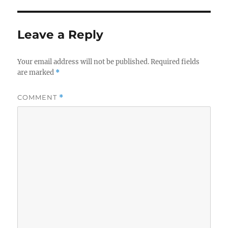
Leave a Reply
Your email address will not be published.
Required fields
are marked
*
COMMENT
*