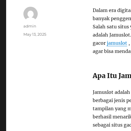
Dalam era digita
banyak penggema
Author
admin
Salah satu situ
Posted
May 13, 2025
adalah Jamuslot
on
gacor
jamuslot
,
agar bisa mend
Apa Itu Ja
Jamuslot adalah
berbagai jenis 
tampilan yang m
berhasil menarik
sebagai situs g