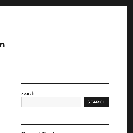
en
Search
SEARCH