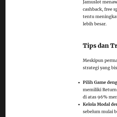
Jamuslot menawa
cashback, free s
tentu meningka
lebih besar.
Tips dan T
Meskipun permai
strategi yang b
Pilih Game den
memiliki Return
di atas 96% mem
Kelola Modal de
sebelum mulai b