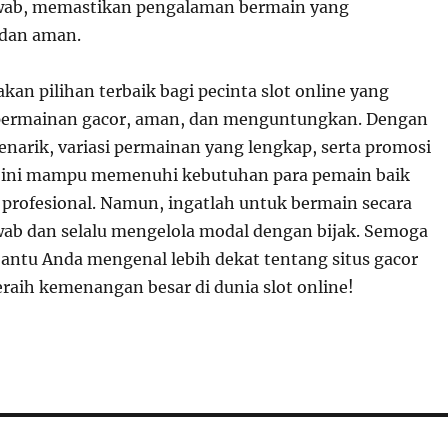
wab, memastikan pengalaman bermain yang
dan aman.
an pilihan terbaik bagi pecinta slot online yang
ermainan gacor, aman, dan menguntungkan. Dengan
enarik, variasi permainan yang lengkap, serta promosi
s ini mampu memenuhi kebutuhan para pemain baik
rofesional. Namun, ingatlah untuk bermain secara
ab dan selalu mengelola modal dengan bijak. Semoga
bantu Anda mengenal lebih dekat tentang situs gacor
raih kemenangan besar di dunia slot online!