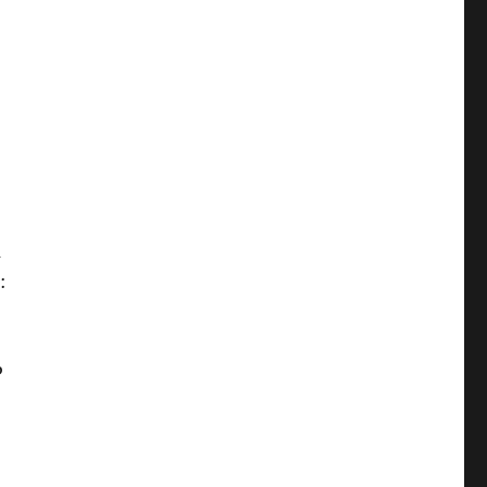
a
:
P