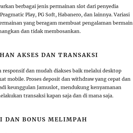
rkan berbagai jenis permainan slot dari penyedia
Pragmatic Play, PG Soft, Habanero, dan lainnya. Variasi
 permainan yang beragam membuat pengalaman bermain
nangkan dan tidak membosankan.
HAN AKSES DAN TRANSAKSI
in responsif dan mudah diakses baik melalui desktop
t mobile. Proses deposit dan withdraw yang cepat dan
adi keunggulan Jamuslot, mendukung kenyamanan
lakukan transaksi kapan saja dan di mana saja.
I DAN BONUS MELIMPAH