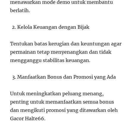
menawarkan mode demo untuk membantu
berlatih.
Kelola Keuangan dengan Bijak
Tentukan batas kerugian dan keuntungan agar
permainan tetap menyenangkan dan tidak
mengganggu stabilitas keuangan.
Manfaatkan Bonus dan Promosi yang Ada
Untuk meningkatkan peluang menang,
penting untuk memanfaatkan semua bonus
dan mengikuti promosi yang ditawarkan oleh
Gacor Halte66.