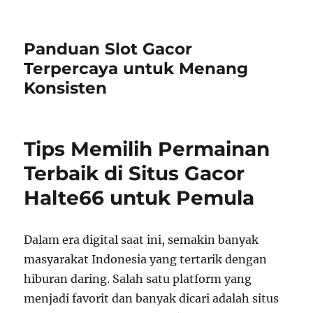
Panduan Slot Gacor
Terpercaya untuk Menang
Konsisten
Tips Memilih Permainan
Terbaik di Situs Gacor
Halte66 untuk Pemula
Dalam era digital saat ini, semakin banyak
masyarakat Indonesia yang tertarik dengan
hiburan daring. Salah satu platform yang
menjadi favorit dan banyak dicari adalah situs