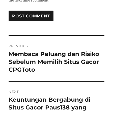
the next time I comment.
Post
PREVIOUS
navigation
Membaca Peluang dan Risiko
Previous
post:
Sebelum Memilih Situs Gacor
CPGToto
NEXT
Keuntungan Bergabung di
Next
post:
Situs Gacor Paus138 yang