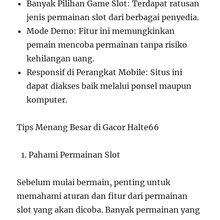
Banyak Pilihan Game Slot: Terdapat ratusan
jenis permainan slot dari berbagai penyedia.
Mode Demo: Fitur ini memungkinkan
pemain mencoba permainan tanpa risiko
kehilangan uang.
Responsif di Perangkat Mobile: Situs ini
dapat diakses baik melalui ponsel maupun
komputer.
Tips Menang Besar di Gacor Halte66
Pahami Permainan Slot
Sebelum mulai bermain, penting untuk
memahami aturan dan fitur dari permainan
slot yang akan dicoba. Banyak permainan yang