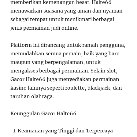
memberikan kemenangan besar. Halte66
menawarkan suasana yang aman dan nyaman
sebagai tempat untuk menikmati berbagai
jenis permainan judi online.
Platform ini dirancang untuk ramah pengguna,
memudahkan semua pemain, baik yang baru
maupun yang berpengalaman, untuk
mengakses berbagai permainan. Selain slot,
Gacor Halte66 juga menyediakan permainan
kasino lainnya seperti roulette, blackjack, dan
taruhan olahraga.
Keunggulan Gacor Halte66
Keamanan yang Tinggi dan Terpercaya