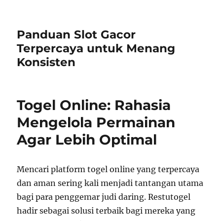
Panduan Slot Gacor
Terpercaya untuk Menang
Konsisten
Togel Online: Rahasia
Mengelola Permainan
Agar Lebih Optimal
Mencari platform togel online yang terpercaya
dan aman sering kali menjadi tantangan utama
bagi para penggemar judi daring. Restutogel
hadir sebagai solusi terbaik bagi mereka yang