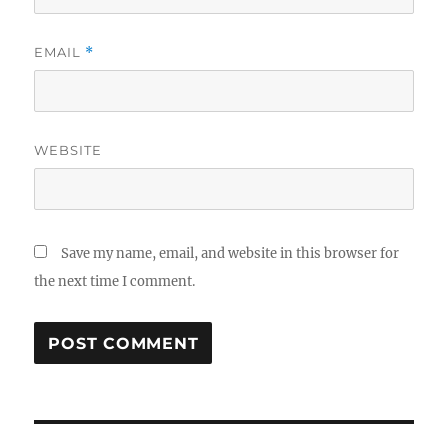
EMAIL
*
WEBSITE
Save my name, email, and website in this browser for
the next time I comment.
Post