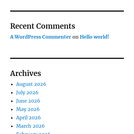
Recent Comments
A WordPress Commenter
on
Hello world!
Archives
August 2026
July 2026
June 2026
May 2026
April 2026
March 2026