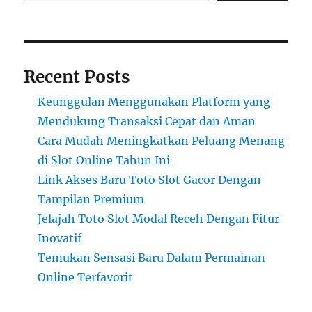
Recent Posts
Keunggulan Menggunakan Platform yang
Mendukung Transaksi Cepat dan Aman
Cara Mudah Meningkatkan Peluang Menang
di Slot Online Tahun Ini
Link Akses Baru Toto Slot Gacor Dengan
Tampilan Premium
Jelajah Toto Slot Modal Receh Dengan Fitur
Inovatif
Temukan Sensasi Baru Dalam Permainan
Online Terfavorit