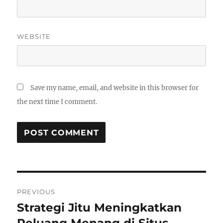
WEBSITE
Save my name, email, and website in this browser for
the next time I comment.
Post
PREVIOUS
navigation
Strategi Jitu Meningkatkan
Previous
post: