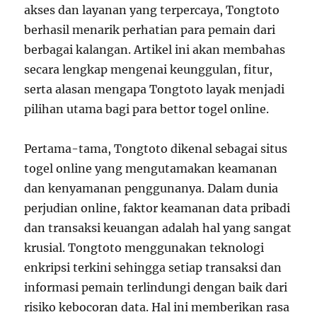
akses dan layanan yang terpercaya, Tongtoto
berhasil menarik perhatian para pemain dari
berbagai kalangan. Artikel ini akan membahas
secara lengkap mengenai keunggulan, fitur,
serta alasan mengapa Tongtoto layak menjadi
pilihan utama bagi para bettor togel online.
Pertama-tama, Tongtoto dikenal sebagai situs
togel online yang mengutamakan keamanan
dan kenyamanan penggunanya. Dalam dunia
perjudian online, faktor keamanan data pribadi
dan transaksi keuangan adalah hal yang sangat
krusial. Tongtoto menggunakan teknologi
enkripsi terkini sehingga setiap transaksi dan
informasi pemain terlindungi dengan baik dari
risiko kebocoran data. Hal ini memberikan rasa