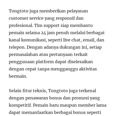
Tongtoto juga memberikan pelayanan
customer service yang responsif dan
profesional. Tim support siap membantu
pemain selama 24 jam penuh melalui berbagai
kanal komunikasi, seperti live chat, email, dan
telepon. Dengan adanya dukungan ini, setiap
permasalahan atau pertanyaan terkait
penggunaan platform dapat diselesaikan
dengan cepat tanpa mengganggu aktivitas
bermain.
Selain fitur teknis, Tongtoto juga terkenal
dengan penawaran bonus dan promosi yang
kompetitif. Pemain baru maupun member lama
dapat memanfaatkan berbagai bonus seperti