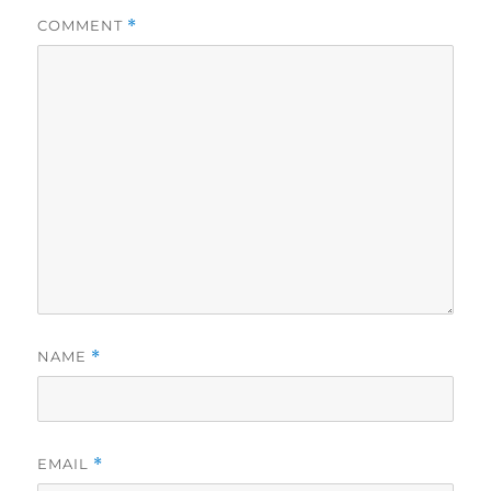
COMMENT
*
NAME
*
EMAIL
*