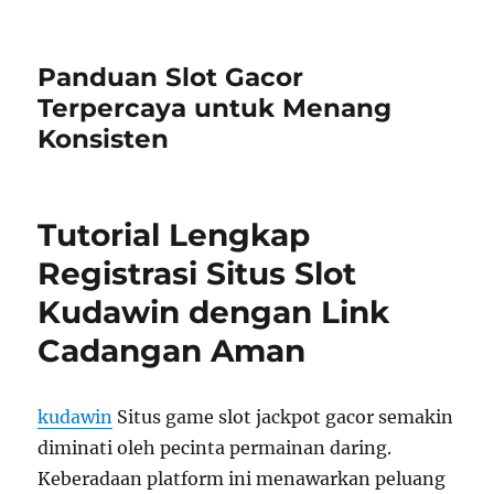
Panduan Slot Gacor
Terpercaya untuk Menang
Konsisten
Tutorial Lengkap
Registrasi Situs Slot
Kudawin dengan Link
Cadangan Aman
kudawin
Situs game slot jackpot gacor semakin
diminati oleh pecinta permainan daring.
Keberadaan platform ini menawarkan peluang