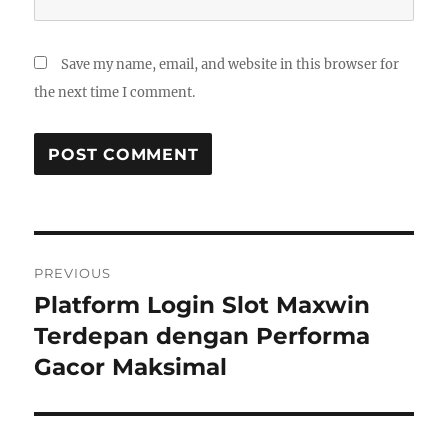
Save my name, email, and website in this browser for
the next time I comment.
Post
PREVIOUS
navigation
Platform Login Slot Maxwin
Previous
post:
Terdepan dengan Performa
Gacor Maksimal