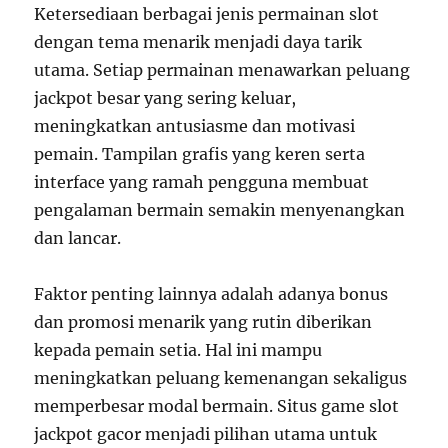
Ketersediaan berbagai jenis permainan slot
dengan tema menarik menjadi daya tarik
utama. Setiap permainan menawarkan peluang
jackpot besar yang sering keluar,
meningkatkan antusiasme dan motivasi
pemain. Tampilan grafis yang keren serta
interface yang ramah pengguna membuat
pengalaman bermain semakin menyenangkan
dan lancar.
Faktor penting lainnya adalah adanya bonus
dan promosi menarik yang rutin diberikan
kepada pemain setia. Hal ini mampu
meningkatkan peluang kemenangan sekaligus
memperbesar modal bermain. Situs game slot
jackpot gacor menjadi pilihan utama untuk