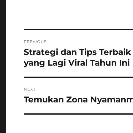
Post
PREVIOUS
navigation
Strategi dan Tips Terbai
Previous
post:
yang Lagi Viral Tahun Ini
NEXT
Temukan Zona Nyamanmu
Next
post: