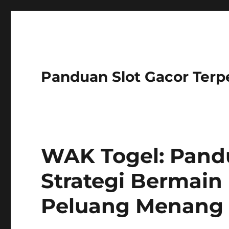
Panduan Slot Gacor Ter
WAK Togel: Pand
Strategi Bermai
Peluang Menang