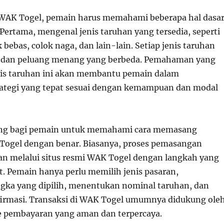
WAK Togel, pemain harus memahami beberapa hal dasa
 Pertama, mengenal jenis taruhan yang tersedia, seperti
k bebas, colok naga, dan lain-lain. Setiap jenis taruhan
n dan peluang menang yang berbeda. Pemahaman yang
nis taruhan ini akan membantu pemain dalam
ategi yang tepat sesuai dengan kemampuan dan modal
nting bagi pemain untuk memahami cara memasang
Togel dengan benar. Biasanya, proses pemasangan
an melalui situs resmi WAK Togel dengan langkah yang
. Pemain hanya perlu memilih jenis pasaran,
ka yang dipilih, menentukan nominal taruhan, dan
irmasi. Transaksi di WAK Togel umumnya didukung ole
e pembayaran yang aman dan terpercaya.