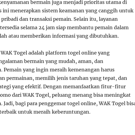
enyamanan bermain juga menjadi prioritas utama di
s ini menerapkan sistem keamanan yang canggih untuk
pribadi dan transaksi pemain. Selain itu, layanan
tersedia selama 24 jam siap membantu pemain dalam
lah atau memberikan informasi yang dibutuhkan.
WAK Togel adalah platform togel online yang
galaman bermain yang mudah, aman, dan
 Pemain yang ingin meraih kemenangan harus
 permainan, memilih jenis taruhan yang tepat, dan
tegi yang efektif. Dengan memanfaatkan fitur-fitur
romo dari WAK Togel, peluang menang bisa meningkat
n. Jadi, bagi para penggemar togel online, WAK Togel bis
 terbaik untuk meraih keberuntungan.