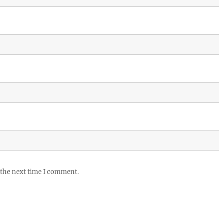
 the next time I comment.