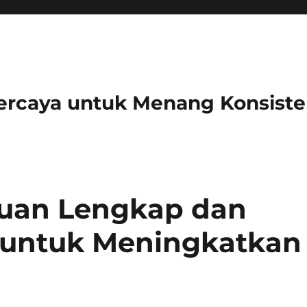
percaya untuk Menang Konsist
uan Lengkap dan
n untuk Meningkatkan