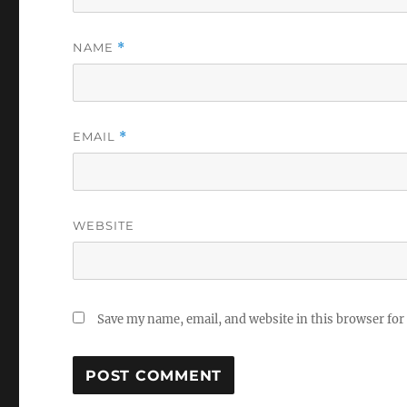
NAME
*
EMAIL
*
WEBSITE
Save my name, email, and website in this browser for