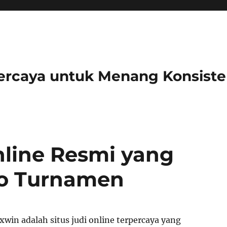
percaya untuk Menang Konsist
line Resmi yang
fo Turnamen
win adalah situs judi online terpercaya yang