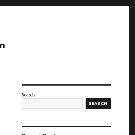
en
Search
SEARCH