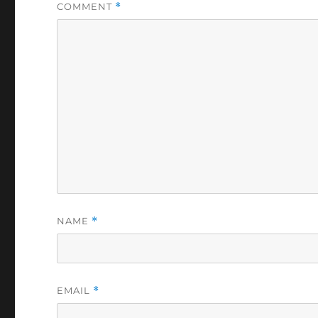
COMMENT
*
NAME
*
EMAIL
*