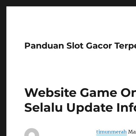
Panduan Slot Gacor Ter
Website Game On
Selalu Update In
timunmerah
Max