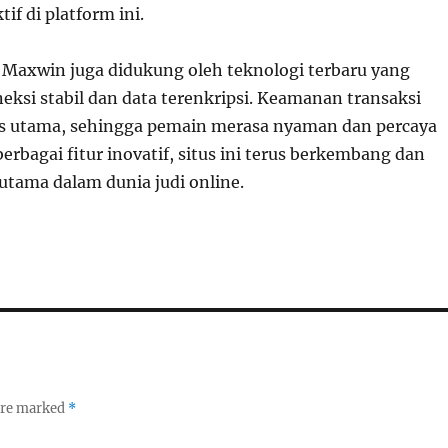
if di platform ini.
s Maxwin juga didukung oleh teknologi terbaru yang
ksi stabil dan data terenkripsi. Keamanan transaksi
as utama, sehingga pemain merasa nyaman dan percaya
rbagai fitur inovatif, situs ini terus berkembang dan
utama dalam dunia judi online.
 are marked
*