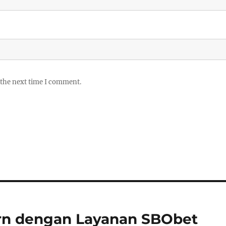
 the next time I comment.
ern dengan Layanan SBObet