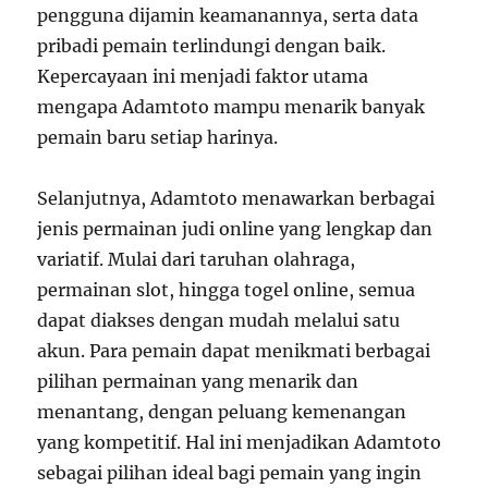
pengguna dijamin keamanannya, serta data
pribadi pemain terlindungi dengan baik.
Kepercayaan ini menjadi faktor utama
mengapa Adamtoto mampu menarik banyak
pemain baru setiap harinya.
Selanjutnya, Adamtoto menawarkan berbagai
jenis permainan judi online yang lengkap dan
variatif. Mulai dari taruhan olahraga,
permainan slot, hingga togel online, semua
dapat diakses dengan mudah melalui satu
akun. Para pemain dapat menikmati berbagai
pilihan permainan yang menarik dan
menantang, dengan peluang kemenangan
yang kompetitif. Hal ini menjadikan Adamtoto
sebagai pilihan ideal bagi pemain yang ingin