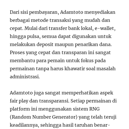
Dari sisi pembayaran, Adamtoto menyediakan
berbagai metode transaksi yang mudah dan
cepat. Mulai dari transfer bank lokal, e-wallet,
hingga pulsa, semua dapat digunakan untuk
melakukan deposit maupun penarikan dana.
Proses yang cepat dan transparan ini sangat
membantu para pemain untuk fokus pada
permainan tanpa harus khawatir soal masalah
administrasi.
Adamtoto juga sangat memperhatikan aspek
fair play dan transparansi. Setiap permainan di
platform ini menggunakan sistem RNG
(Random Number Generator) yang telah teruji
keadilannya, sehingga hasil taruhan benar-