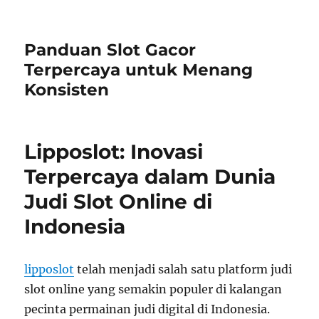
Panduan Slot Gacor
Terpercaya untuk Menang
Konsisten
Lipposlot: Inovasi
Terpercaya dalam Dunia
Judi Slot Online di
Indonesia
lipposlot
telah menjadi salah satu platform judi
slot online yang semakin populer di kalangan
pecinta permainan judi digital di Indonesia.