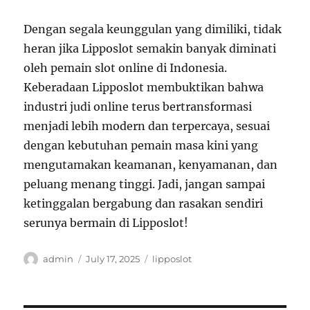
Dengan segala keunggulan yang dimiliki, tidak
heran jika Lipposlot semakin banyak diminati
oleh pemain slot online di Indonesia.
Keberadaan Lipposlot membuktikan bahwa
industri judi online terus bertransformasi
menjadi lebih modern dan terpercaya, sesuai
dengan kebutuhan pemain masa kini yang
mengutamakan keamanan, kenyamanan, dan
peluang menang tinggi. Jadi, jangan sampai
ketinggalan bergabung dan rasakan sendiri
serunya bermain di Lipposlot!
Author
Posted
Tags
admin
July 17, 2025
lipposlot
on