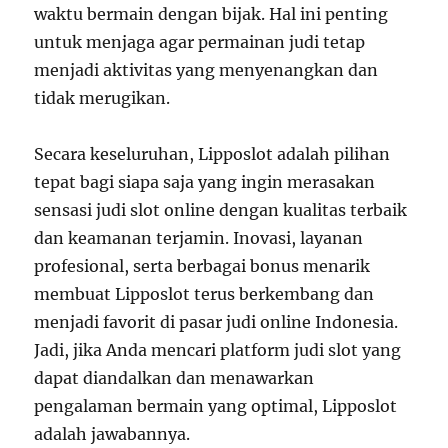
waktu bermain dengan bijak. Hal ini penting
untuk menjaga agar permainan judi tetap
menjadi aktivitas yang menyenangkan dan
tidak merugikan.
Secara keseluruhan, Lipposlot adalah pilihan
tepat bagi siapa saja yang ingin merasakan
sensasi judi slot online dengan kualitas terbaik
dan keamanan terjamin. Inovasi, layanan
profesional, serta berbagai bonus menarik
membuat Lipposlot terus berkembang dan
menjadi favorit di pasar judi online Indonesia.
Jadi, jika Anda mencari platform judi slot yang
dapat diandalkan dan menawarkan
pengalaman bermain yang optimal, Lipposlot
adalah jawabannya.