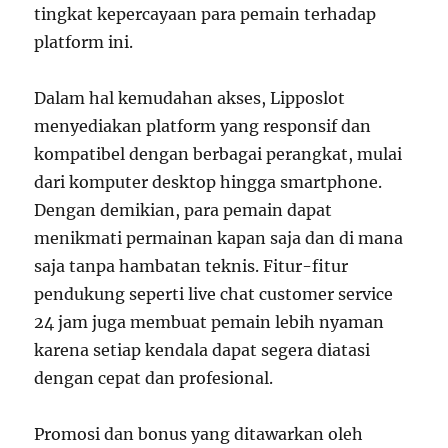
tingkat kepercayaan para pemain terhadap
platform ini.
Dalam hal kemudahan akses, Lipposlot
menyediakan platform yang responsif dan
kompatibel dengan berbagai perangkat, mulai
dari komputer desktop hingga smartphone.
Dengan demikian, para pemain dapat
menikmati permainan kapan saja dan di mana
saja tanpa hambatan teknis. Fitur-fitur
pendukung seperti live chat customer service
24 jam juga membuat pemain lebih nyaman
karena setiap kendala dapat segera diatasi
dengan cepat dan profesional.
Promosi dan bonus yang ditawarkan oleh