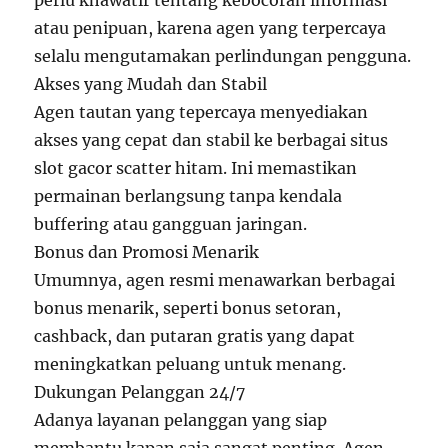
perlu khawatir tentang kebocoran informasi
atau penipuan, karena agen yang terpercaya
selalu mengutamakan perlindungan pengguna.
Akses yang Mudah dan Stabil
Agen tautan yang tepercaya menyediakan
akses yang cepat dan stabil ke berbagai situs
slot gacor scatter hitam. Ini memastikan
permainan berlangsung tanpa kendala
buffering atau gangguan jaringan.
Bonus dan Promosi Menarik
Umumnya, agen resmi menawarkan berbagai
bonus menarik, seperti bonus setoran,
cashback, dan putaran gratis yang dapat
meningkatkan peluang untuk menang.
Dukungan Pelanggan 24/7
Adanya layanan pelanggan yang siap