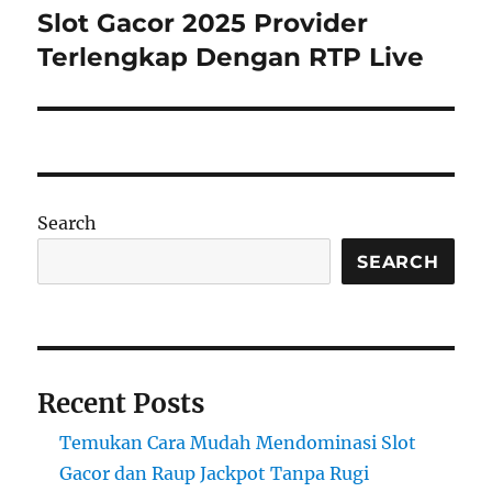
Slot Gacor 2025 Provider
Next
post:
Terlengkap Dengan RTP Live
Search
SEARCH
Recent Posts
Temukan Cara Mudah Mendominasi Slot
Gacor dan Raup Jackpot Tanpa Rugi