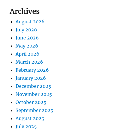
Archives
August 2026
July 2026
June 2026
May 2026
April 2026
March 2026
February 2026
January 2026
December 2025
November 2025
October 2025
September 2025
August 2025
July 2025