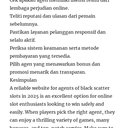
Cek apakah agen memiliki lisensi resmi dari
lembaga perjudian online.
Teliti reputasi dan ulasan dari pemain
sebelumnya.
Pastikan layanan pelanggan responsif dan
selalu aktif.
Periksa sistem keamanan serta metode
pembayaran yang tersedia.
Pilih agen yang menawarkan bonus dan
promosi menarik dan transparan.
Kesimpulan
A reliable website for agents of black scatter
slots in 2025 is an excellent option for online
slot enthusiasts looking to win safely and
easily. When players pick the right agent, they
can enjoy a thrilling variety of games, many