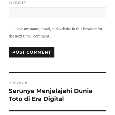
WEBSITE
Save my name, email, and website in this browser for
the next time I comment.
Post
PREVIOUS
navigation
Serunya Menjelajahi Dunia
Previous
post:
Toto di Era Digital