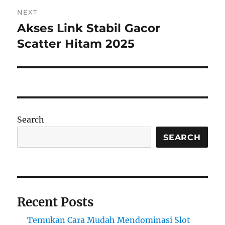
NEXT
Akses Link Stabil Gacor
Next
post:
Scatter Hitam 2025
Search
SEARCH
Recent Posts
Temukan Cara Mudah Mendominasi Slot