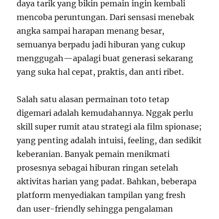
daya tarik yang bikin pemain ingin kembali
mencoba peruntungan. Dari sensasi menebak
angka sampai harapan menang besar,
semuanya berpadu jadi hiburan yang cukup
menggugah—apalagi buat generasi sekarang
yang suka hal cepat, praktis, dan anti ribet.
Salah satu alasan permainan toto tetap
digemari adalah kemudahannya. Nggak perlu
skill super rumit atau strategi ala film spionase;
yang penting adalah intuisi, feeling, dan sedikit
keberanian. Banyak pemain menikmati
prosesnya sebagai hiburan ringan setelah
aktivitas harian yang padat. Bahkan, beberapa
platform menyediakan tampilan yang fresh
dan user-friendly sehingga pengalaman