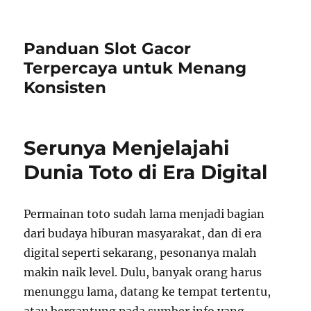
Panduan Slot Gacor
Terpercaya untuk Menang
Konsisten
Serunya Menjelajahi
Dunia Toto di Era Digital
Permainan toto sudah lama menjadi bagian
dari budaya hiburan masyarakat, dan di era
digital seperti sekarang, pesonanya malah
makin naik level. Dulu, banyak orang harus
menunggu lama, datang ke tempat tertentu,