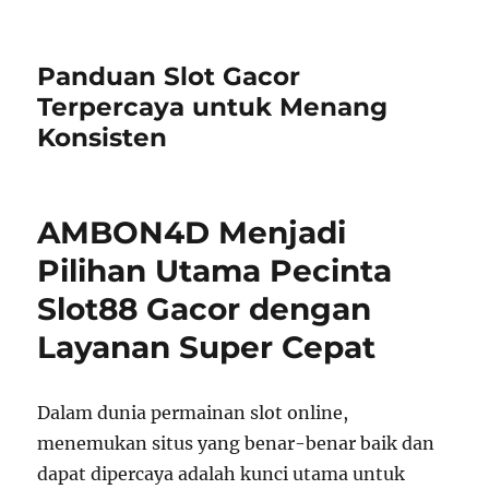
Panduan Slot Gacor
Terpercaya untuk Menang
Konsisten
AMBON4D Menjadi
Pilihan Utama Pecinta
Slot88 Gacor dengan
Layanan Super Cepat
Dalam dunia permainan slot online,
menemukan situs yang benar-benar baik dan
dapat dipercaya adalah kunci utama untuk