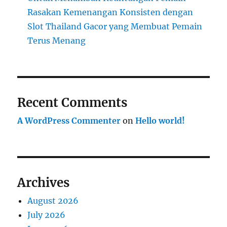
Rasakan Kemenangan Konsisten dengan
Slot Thailand Gacor yang Membuat Pemain
Terus Menang
Recent Comments
A WordPress Commenter
on
Hello world!
Archives
August 2026
July 2026