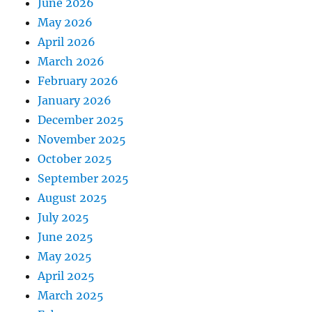
June 2026
May 2026
April 2026
March 2026
February 2026
January 2026
December 2025
November 2025
October 2025
September 2025
August 2025
July 2025
June 2025
May 2025
April 2025
March 2025