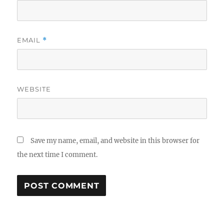
EMAIL
*
WEBSITE
Save my name, email, and website in this browser for
the next time I comment.