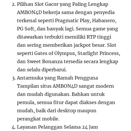
Pilihan Slot Gacor yang Paling Lengkap
AMBON4D bekerja sama dengan penyedia
terkenal seperti Pragmatic Play, Habanero,
PG Soft, dan banyak lagi. Semua game yang
ditawarkan terbukti memiliki RTP tinggi
dan sering memberikan jackpot besar. Slot
seperti Gates of Olympus, Starlight Princess,
dan Sweet Bonanza tersedia secara lengkap
dan selalu diperbarui.
Antarmuka yang Ramah Pengguna
Tampilan situs AMBON4D sangat modern
dan mudah digunakan. Bahkan untuk
pemula, semua fitur dapat diakses dengan
mudah, baik dari desktop maupun
perangkat mobile.
Layanan Pelanggan Selama 24 Jam