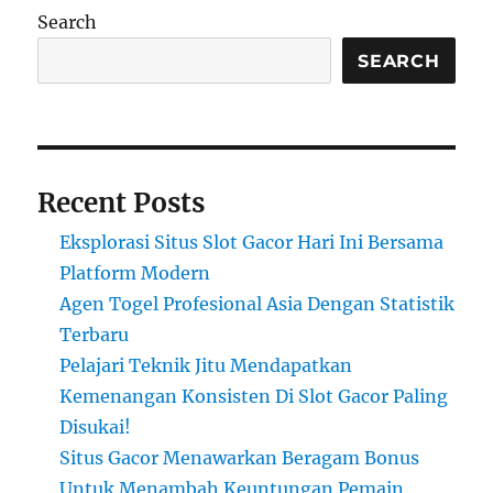
Search
SEARCH
Recent Posts
Eksplorasi Situs Slot Gacor Hari Ini Bersama
Platform Modern
Agen Togel Profesional Asia Dengan Statistik
Terbaru
Pelajari Teknik Jitu Mendapatkan
Kemenangan Konsisten Di Slot Gacor Paling
Disukai!
Situs Gacor Menawarkan Beragam Bonus
Untuk Menambah Keuntungan Pemain