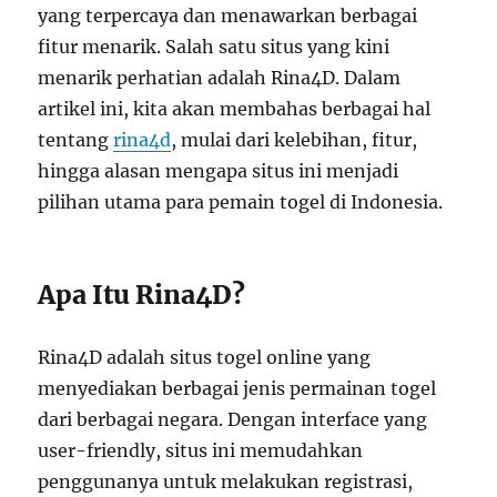
yang terpercaya dan menawarkan berbagai
fitur menarik. Salah satu situs yang kini
menarik perhatian adalah Rina4D. Dalam
artikel ini, kita akan membahas berbagai hal
tentang
rina4d
, mulai dari kelebihan, fitur,
hingga alasan mengapa situs ini menjadi
pilihan utama para pemain togel di Indonesia.
Apa Itu Rina4D?
Rina4D adalah situs togel online yang
menyediakan berbagai jenis permainan togel
dari berbagai negara. Dengan interface yang
user-friendly, situs ini memudahkan
penggunanya untuk melakukan registrasi,