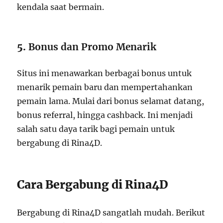
kendala saat bermain.
5.
Bonus dan Promo Menarik
Situs ini menawarkan berbagai bonus untuk
menarik pemain baru dan mempertahankan
pemain lama. Mulai dari bonus selamat datang,
bonus referral, hingga cashback. Ini menjadi
salah satu daya tarik bagi pemain untuk
bergabung di Rina4D.
Cara Bergabung di Rina4D
Bergabung di Rina4D sangatlah mudah. Berikut