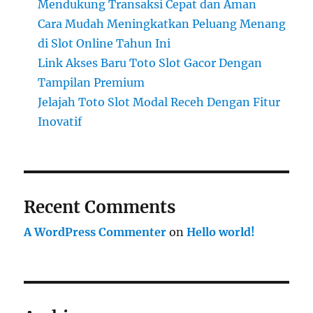
Mendukung Transaksi Cepat dan Aman
Cara Mudah Meningkatkan Peluang Menang
di Slot Online Tahun Ini
Link Akses Baru Toto Slot Gacor Dengan
Tampilan Premium
Jelajah Toto Slot Modal Receh Dengan Fitur
Inovatif
Recent Comments
A WordPress Commenter
on
Hello world!