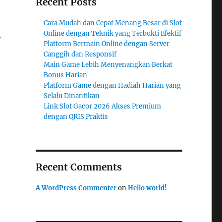
Recent Posts
Cara Mudah dan Cepat Menang Besar di Slot
Online dengan Teknik yang Terbukti Efektif
n
Platform Bermain Online dengan Server
Canggih dan Responsif
Main Game Lebih Menyenangkan Berkat
Bonus Harian
Platform Game dengan Hadiah Harian yang
Selalu Dinantikan
Link Slot Gacor 2026 Akses Premium
dengan QRIS Praktis
Recent Comments
A WordPress Commenter
on
Hello world!