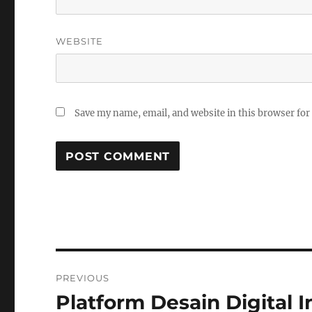
WEBSITE
Save my name, email, and website in this browser for
Post
PREVIOUS
navigation
Platform Desain Digital 
Previous