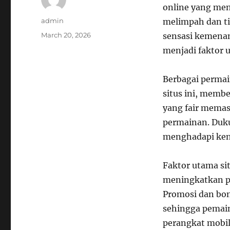
online yang men
Author
admin
melimpah dan t
Posted
March 20, 2026
sensasi kemena
on
menjadi faktor 
Berbagai permai
situs ini, memb
yang fair memast
permainan. Duk
menghadapi ken
Faktor utama sit
meningkatkan p
Promosi dan bo
sehingga pemain
perangkat mobil