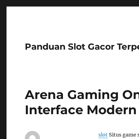
Panduan Slot Gacor Ter
Arena Gaming On
Interface Modern
slot
Situs game s