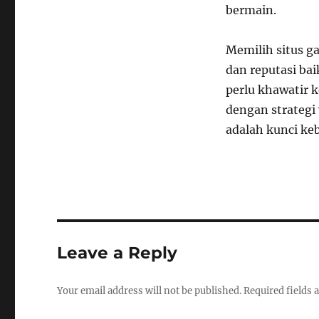
bermain.
Memilih situs g
dan reputasi bai
perlu khawatir
dengan strategi
adalah kunci ke
Leave a Reply
Your email address will not be published.
Required fields