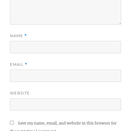
NAME
*
EMAIL
*
WEBSITE
Save my name, email, and website in this browser for