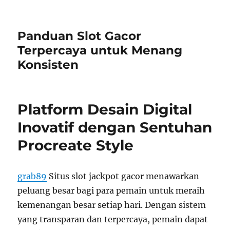
Panduan Slot Gacor
Terpercaya untuk Menang
Konsisten
Platform Desain Digital
Inovatif dengan Sentuhan
Procreate Style
grab89
Situs slot jackpot gacor menawarkan
peluang besar bagi para pemain untuk meraih
kemenangan besar setiap hari. Dengan sistem
yang transparan dan terpercaya, pemain dapat