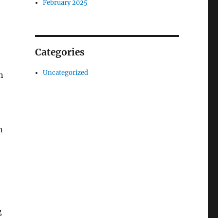
February 2025
Categories
Uncategorized
n
n
g