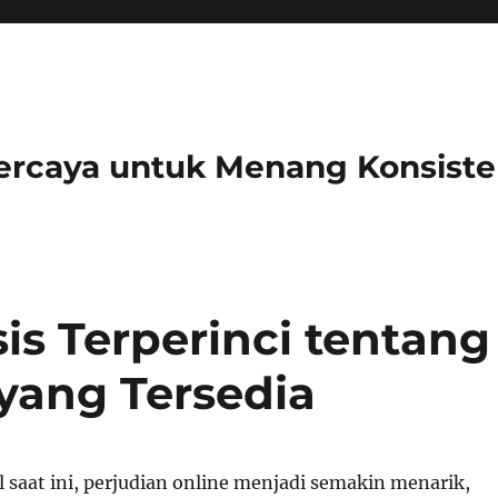
percaya untuk Menang Konsist
sis Terperinci tentang
yang Tersedia
l saat ini, perjudian online menjadi semakin menarik,