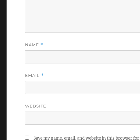
NAME
*
EMAIL
*
WEBSITE
Save my name, email, and website in this browser for