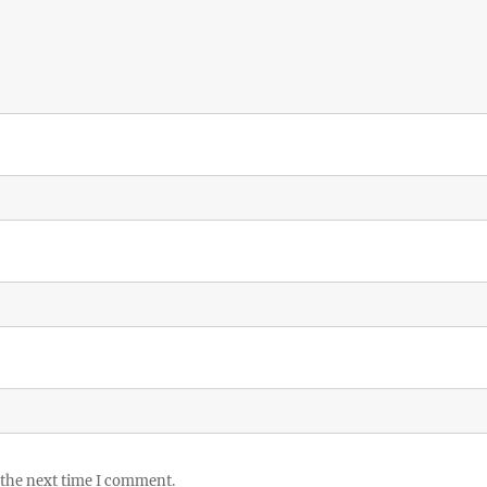
 the next time I comment.