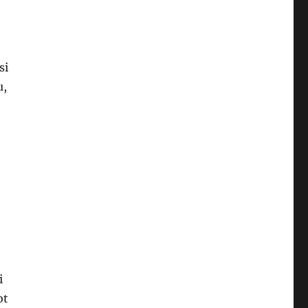
si
u,
i
ot