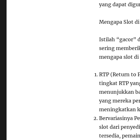
yang dapat digu
Mengapa Slot di
Istilah “gacor”
sering memberi
mengapa slot di
RTP (Return to 
tingkat RTP yan
menunjukkan ba
yang mereka pert
meningkatkan 
Bervariasinya P
slot dari penye
tersedia, pema