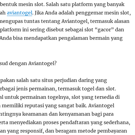
bentuk mesin slot. Salah satu platform yang banyak
lah
aviantogel
. Jika Anda adalah penggemar mesin slot,
n mengupas tuntas tentang Aviantogel, termasuk alasan
platform ini sering disebut sebagai slot “gacor” dan
 Anda bisa mendapatkan pengalaman bermain yang
sud dengan Aviantogel?
pakan salah satu situs perjudian daring yang
bagai jenis permainan, termasuk togel dan slot.
l untuk permainan togelnya, slot yang tersedia di
a memiliki reputasi yang sangat baik. Aviantogel
tingnya keamanan dan kenyamanan bagi para
rta menyediakan proses pendaftaran yang sederhana,
gan yang responsif, dan beragam metode pembayaran