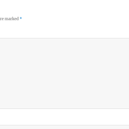
 are marked
*