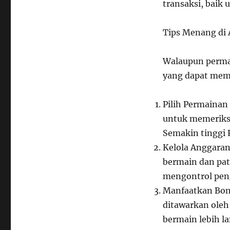
transaksi, baik
Tips Menang di 
Walaupun permain
yang dapat mem
Pilih Permainan
untuk memeriksa
Semakin tinggi 
Kelola Anggaran
bermain dan pat
mengontrol pen
Manfaatkan Bonu
ditawarkan oleh
bermain lebih l