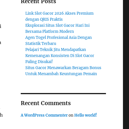
Recent Posts
Link Slot Gacor 2026 Akses Premium
dengan QRIS Praktis
Eksplorasi Situs Slot Gacor Hari Ini
i
Bersama Platform Modern
Agen Togel Profesional Asia Dengan
a
Statistik Terbaru
Pelajari Teknik Jitu Mendapatkan
Kemenangan Konsisten Di Slot Gacor
Paling Disukai!
Situs Gacor Menawarkan Beragam Bonus
Untuk Menambah Keuntungan Pemain
Recent Comments
a
ah
A WordPress Commenter
on
Hello world!