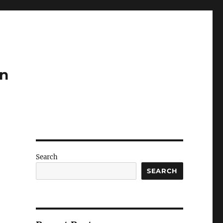
en
Search
SEARCH