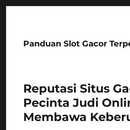
Panduan Slot Gacor Ter
Reputasi Situs G
Pecinta Judi Onli
Membawa Keberu