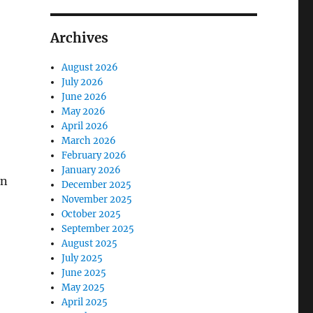
Archives
August 2026
July 2026
June 2026
May 2026
April 2026
March 2026
February 2026
January 2026
an
December 2025
November 2025
October 2025
September 2025
August 2025
July 2025
June 2025
May 2025
April 2025