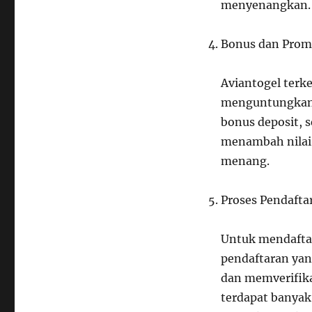
menyenangkan.
Bonus dan Prom
Aviantogel terk
menguntungkan.
bonus deposit, s
menambah nilai
menang.
Proses Pendaft
Untuk mendaftar
pendaftaran yan
dan memverifika
terdapat banya