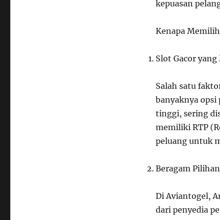
kepuasan pelan
Kenapa Memilih
Slot Gacor yan
Salah satu fakt
banyaknya opsi
tinggi, sering d
memiliki RTP (R
peluang untuk 
Beragam Piliha
Di Aviantogel, 
dari penyedia p