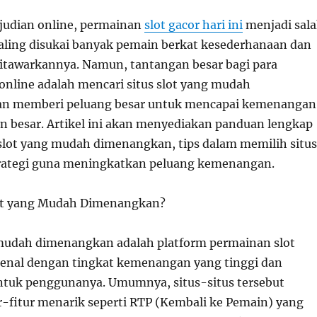
judian online, permainan
slot gacor hari ini
menjadi sal
paling disukai banyak pemain berkat kesederhanaan dan
itawarkannya. Namun, tantangan besar bagi para
online adalah mencari situs slot yang mudah
n memberi peluang besar untuk mencapai kemenangan
n besar. Artikel ini akan menyediakan panduan lengkap
slot yang mudah dimenangkan, tips dalam memilih situs
strategi guna meningkatkan peluang kemenangan.
lot yang Mudah Dimenangkan?
 mudah dimenangkan adalah platform permainan slot
kenal dengan tingkat kemenangan yang tinggi dan
ntuk penggunanya. Umumnya, situs-situs tersebut
r-fitur menarik seperti RTP (Kembali ke Pemain) yang