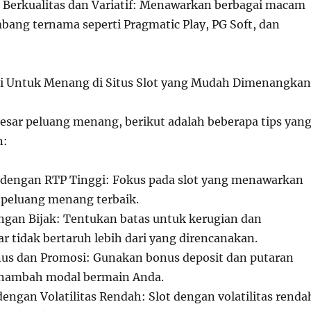
Berkualitas dan Variatif: Menawarkan berbagai macam
mbang ternama seperti Pragmatic Play, PG Soft, dan
gi Untuk Menang di Situs Slot yang Mudah Dimenangkan
ar peluang menang, berikut adalah beberapa tips yan
n:
 dengan RTP Tinggi: Fokus pada slot yang menawarkan
 peluang menang terbaik.
ngan Bijak: Tentukan batas untuk kerugian dan
 tidak bertaruh lebih dari yang direncanakan.
us dan Promosi: Gunakan bonus deposit dan putaran
enambah modal bermain Anda.
ngan Volatilitas Rendah: Slot dengan volatilitas renda