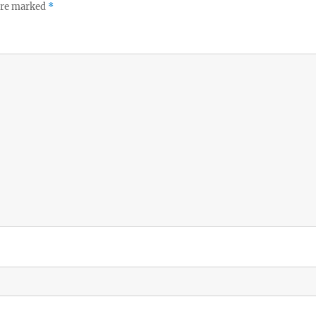
 are marked
*