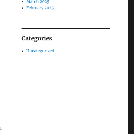
March 2025
February 2025
Categories
Uncategorized
g
h