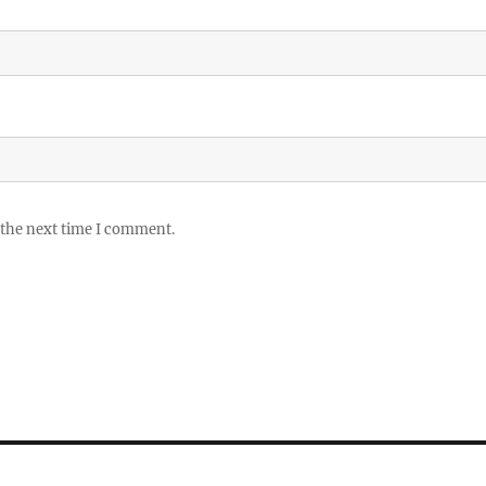
 the next time I comment.