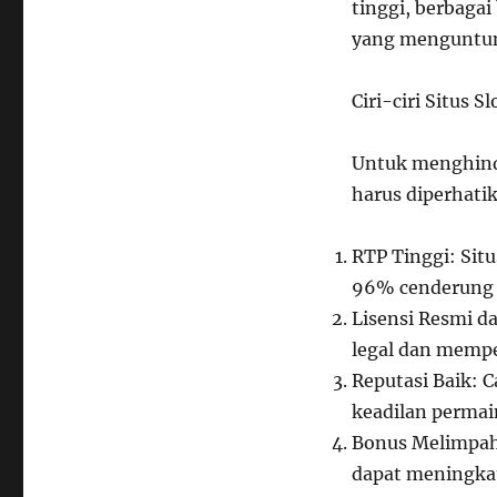
tinggi, berbaga
yang menguntu
Ciri-ciri Situs
Untuk menghindar
harus diperhati
RTP Tinggi: Sit
96% cenderung 
Lisensi Resmi da
legal dan memper
Reputasi Baik: C
keadilan permai
Bonus Melimpah:
dapat meningkat