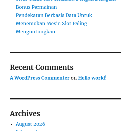
Bonus Permainan
Pendekatan Berbasis Data Untuk
Menemukan Mesin Slot Paling
Menguntungkan
Recent Comments
A WordPress Commenter
on
Hello world!
Archives
August 2026