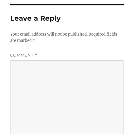
Leave a Reply
Your email address will not be published.
Required fields
are marked
*
COMMENT
*