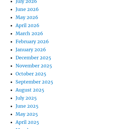
July 2026
June 2026
May 2026
April 2026
March 2026
February 2026
January 2026
December 2025
November 2025
October 2025
September 2025
August 2025
July 2025
June 2025
May 2025
April 2025