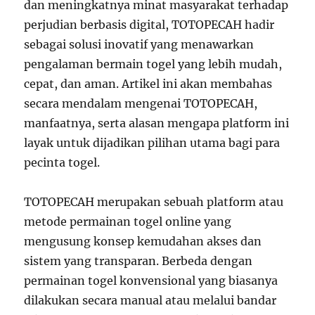
dan meningkatnya minat masyarakat terhadap
perjudian berbasis digital, TOTOPECAH hadir
sebagai solusi inovatif yang menawarkan
pengalaman bermain togel yang lebih mudah,
cepat, dan aman. Artikel ini akan membahas
secara mendalam mengenai TOTOPECAH,
manfaatnya, serta alasan mengapa platform ini
layak untuk dijadikan pilihan utama bagi para
pecinta togel.
TOTOPECAH merupakan sebuah platform atau
metode permainan togel online yang
mengusung konsep kemudahan akses dan
sistem yang transparan. Berbeda dengan
permainan togel konvensional yang biasanya
dilakukan secara manual atau melalui bandar