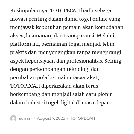
Kesimpulannya, TOTOPECAH hadir sebagai
inovasi penting dalam dunia togel online yang
menjawab kebutuhan pemain akan kemudahan
akses, keamanan, dan transparansi. Melalui
platform ini, permainan togel menjadi lebih
praktis dan menyenangkan tanpa mengurangi
aspek kepercayaan dan profesionalitas. Seiring
dengan perkembangan teknologi dan
perubahan pola bermain masyarakat,
TOTOPECAH diperkirakan akan terus
berkembang dan menjadi salah satu pionir
dalam industri togel digital di masa depan.
Author
Posted
Tags
admin
August 7, 2025
TOTOPECAH
on