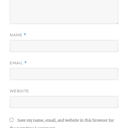
NAME
*
EMAIL
*
WEBSITE
Save my name, email, and website in this browser for