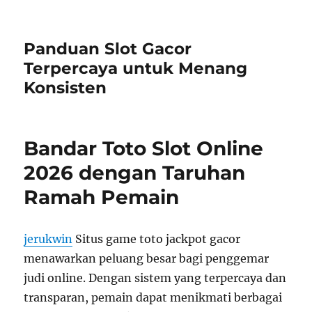
Panduan Slot Gacor
Terpercaya untuk Menang
Konsisten
Bandar Toto Slot Online
2026 dengan Taruhan
Ramah Pemain
jerukwin
Situs game toto jackpot gacor
menawarkan peluang besar bagi penggemar
judi online. Dengan sistem yang terpercaya dan
transparan, pemain dapat menikmati berbagai