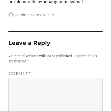
untuk meraih kemenangan maksimal.
Author
Posted
admin
March 14, 2026
on
Leave a Reply
Your email address will not be published.
Required fields
are marked
*
COMMENT
*