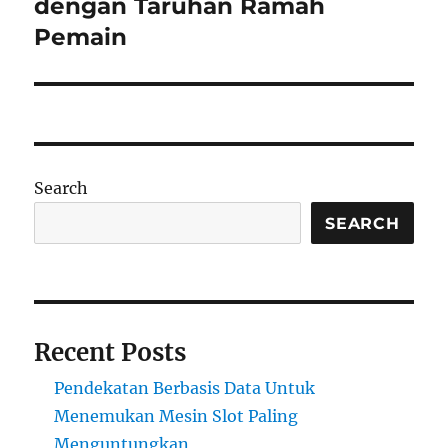
post:
dengan Taruhan Ramah
Pemain
Search
SEARCH
Recent Posts
Pendekatan Berbasis Data Untuk
Menemukan Mesin Slot Paling
Menguntungkan