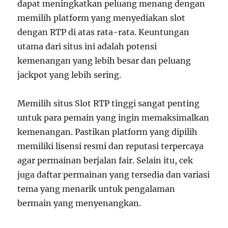
dapat meningkatkan peluang menang dengan
memilih platform yang menyediakan slot
dengan RTP di atas rata-rata. Keuntungan
utama dari situs ini adalah potensi
kemenangan yang lebih besar dan peluang
jackpot yang lebih sering.
Memilih situs Slot RTP tinggi sangat penting
untuk para pemain yang ingin memaksimalkan
kemenangan. Pastikan platform yang dipilih
memiliki lisensi resmi dan reputasi terpercaya
agar permainan berjalan fair. Selain itu, cek
juga daftar permainan yang tersedia dan variasi
tema yang menarik untuk pengalaman
bermain yang menyenangkan.