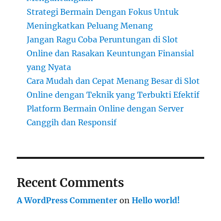
Strategi Bermain Dengan Fokus Untuk
Meningkatkan Peluang Menang
Jangan Ragu Coba Peruntungan di Slot
Online dan Rasakan Keuntungan Finansial
yang Nyata
Cara Mudah dan Cepat Menang Besar di Slot
Online dengan Teknik yang Terbukti Efektif
Platform Bermain Online dengan Server
Canggih dan Responsif
Recent Comments
A WordPress Commenter
on
Hello world!