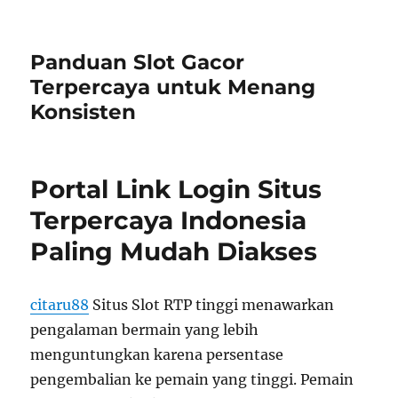
Panduan Slot Gacor
Terpercaya untuk Menang
Konsisten
Portal Link Login Situs
Terpercaya Indonesia
Paling Mudah Diakses
citaru88
Situs Slot RTP tinggi menawarkan
pengalaman bermain yang lebih
menguntungkan karena persentase
pengembalian ke pemain yang tinggi. Pemain