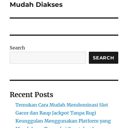
Mudah Diakses
Search
SEARCH
Recent Posts
Temukan Cara Mudah Mendominasi Slot
Gacor dan Raup Jackpot Tanpa Rugi
Keunggulan Menggunakan Platform yang