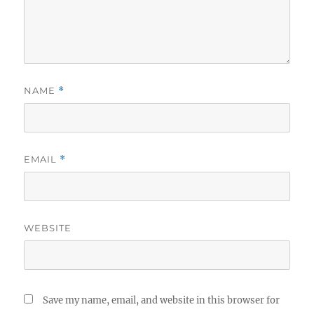
NAME
*
EMAIL
*
WEBSITE
Save my name, email, and website in this browser for