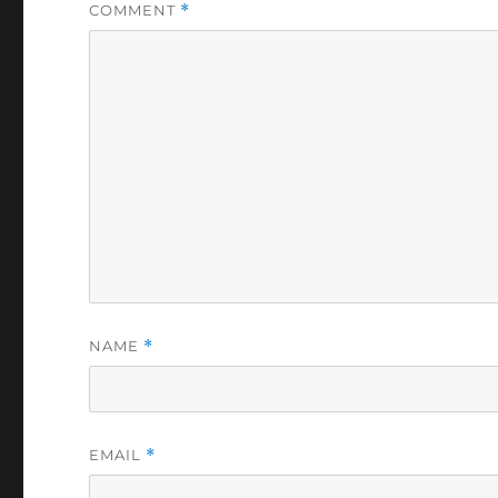
COMMENT
*
NAME
*
EMAIL
*