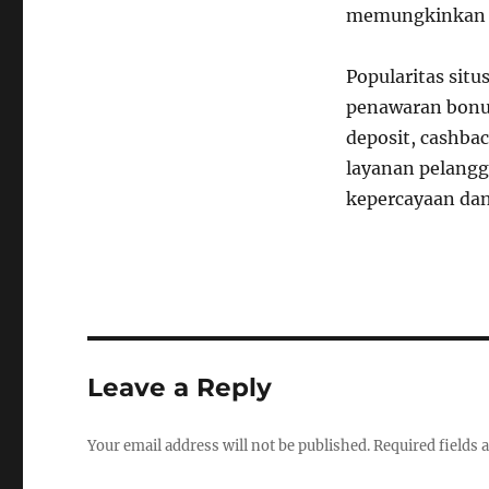
memungkinkan be
Popularitas sit
penawaran bonus
deposit, cashba
layanan pelangg
kepercayaan dan
Leave a Reply
Your email address will not be published.
Required fields