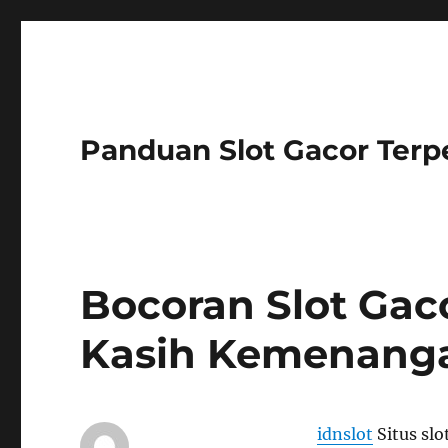
Panduan Slot Gacor Ter
Bocoran Slot Gaco
Kasih Kemenang
idnslot
Situs slo