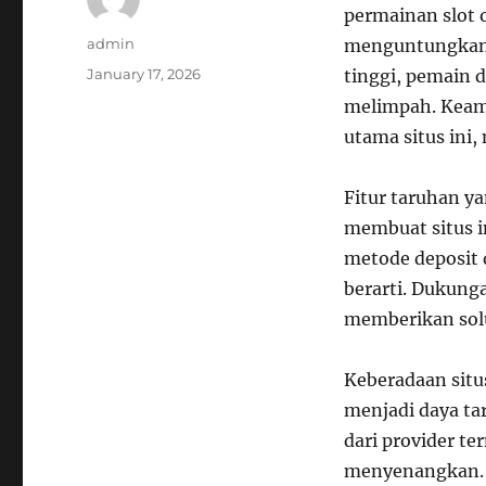
permainan slot
Author
admin
menguntungkan.
Posted
January 17, 2026
tinggi, pemain 
on
melimpah. Keam
utama situs ini
Fitur taruhan y
membuat situs i
metode deposit
berarti. Dukun
memberikan solu
Keberadaan situ
menjadi daya ta
dari provider t
menyenangkan. 