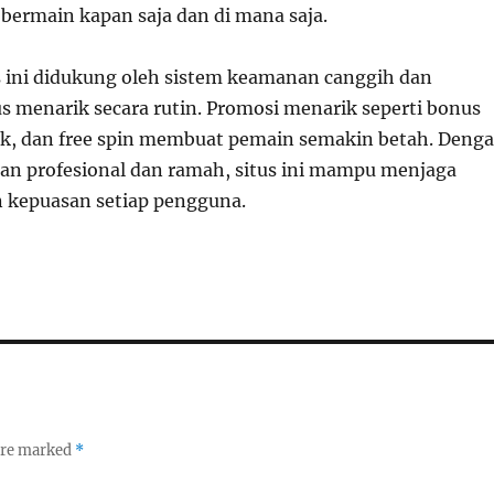
rmain kapan saja dan di mana saja.
us ini didukung oleh sistem keamanan canggih dan
 menarik secara rutin. Promosi menarik seperti bonus
ck, dan free spin membuat pemain semakin betah. Deng
an profesional dan ramah, situs ini mampu menjaga
 kepuasan setiap pengguna.
 are marked
*