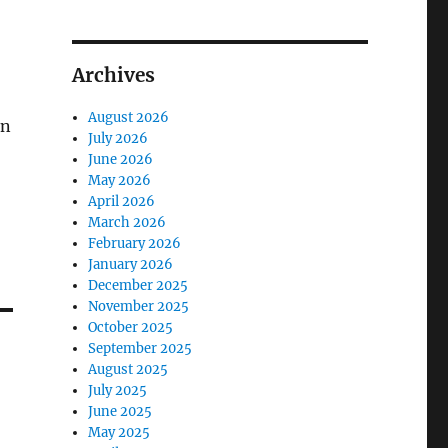
Archives
August 2026
an
July 2026
June 2026
May 2026
April 2026
March 2026
February 2026
January 2026
December 2025
November 2025
October 2025
September 2025
August 2025
July 2025
June 2025
May 2025