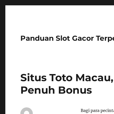
Panduan Slot Gacor Ter
Situs Toto Macau,
Penuh Bonus
Bagi para pecint