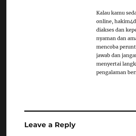
Kalau kamu seda
online, hakim4d
diakses dan kep
nyaman dan aman
mencoba peruntu
jawab dan janga
menyertai langk
pengalaman be
Leave a Reply