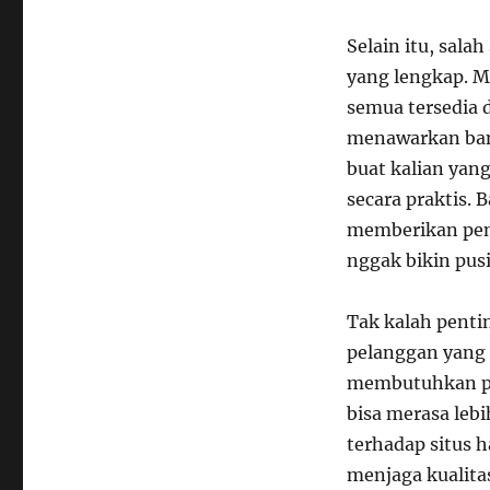
Selain itu, sala
yang lengkap. Mu
semua tersedia d
menawarkan ban
buat kalian yan
secara praktis.
memberikan peng
nggak bikin pus
Tak kalah penti
pelanggan yang 
membutuhkan pan
bisa merasa leb
terhadap situs 
menjaga kualita