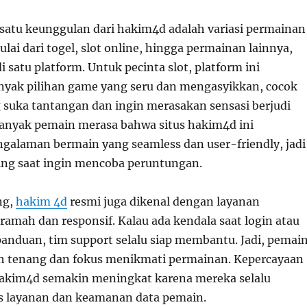
h satu keunggulan dari hakim4d adalah variasi permainan
lai dari togel, slot online, hingga permainan lainnya,
i satu platform. Untuk pecinta slot, platform ini
yak pilihan game yang seru dan mengasyikkan, cocok
g suka tantangan dan ingin merasakan sensasi berjudi
 Banyak pemain merasa bahwa situs hakim4d ini
alaman bermain yang seamless dan user-friendly, jadi
ing saat ingin mencoba peruntungan.
ng,
hakim 4d
resmi juga dikenal dengan layanan
ramah dan responsif. Kalau ada kendala saat login atau
duan, tim support selalu siap membantu. Jadi, pemai
ih tenang dan fokus menikmati permainan. Kepercayaan
hakim4d semakin meningkat karena mereka selalu
s layanan dan keamanan data pemain.