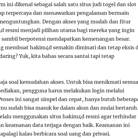
m ini dikenal sebagai salah satu situs judi togel dan slot
kup terpercaya dan menawarkan pengalaman bermain
 menguntungkan. Dengan akses yang mudah dan fitur
d resmi menjadi pilihan utama bagi mereka yang ingin
n sambil berpotensi mendapatkan kemenangan besar.
ang membuat hakim4d semakin diminati dan tetap eksis d
daring? Yuk, kita bahas secara santai tapi tetap
saja soal kemudahan akses. Untuk bisa menikmati semu
disediakan, pengguna harus melakukan login melalui
Proses ini sangat simpel dan cepat, hanya butuh beberap
amu sudah bisa masuk ke dalam akun dan mulai bertaruh
elalu menggunakan situs hakim4d resmi agar terhindar
an keamanan data terjaga dengan baik. Keamanan ini
apalagi kalau berbicara soal uang dan privasi.