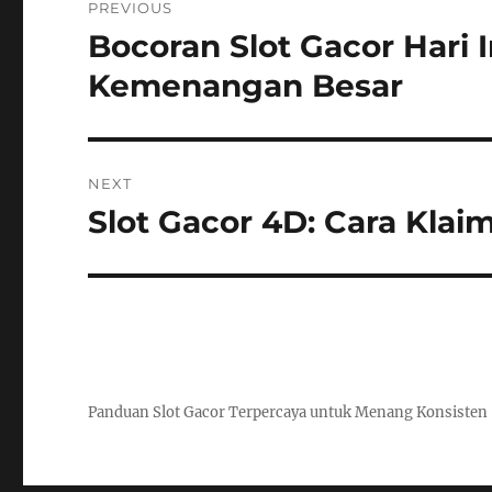
PREVIOUS
navigation
Bocoran Slot Gacor Hari I
Previous
post:
Kemenangan Besar
NEXT
Slot Gacor 4D: Cara Klai
Next
post:
Panduan Slot Gacor Terpercaya untuk Menang Konsisten