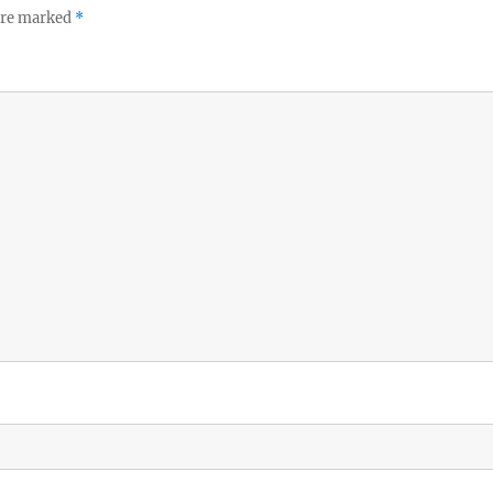
 are marked
*