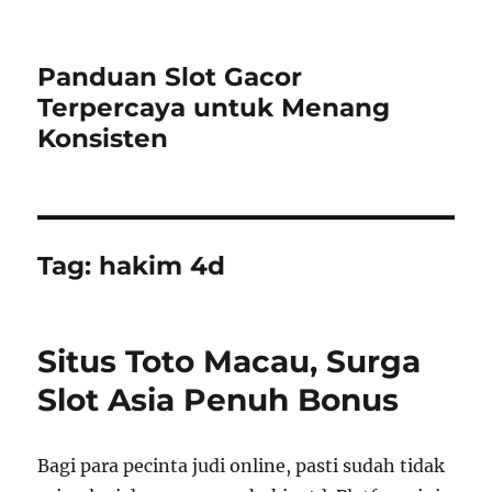
Panduan Slot Gacor
Terpercaya untuk Menang
Konsisten
Tag:
hakim 4d
Situs Toto Macau, Surga
Slot Asia Penuh Bonus
Bagi para pecinta judi online, pasti sudah tidak