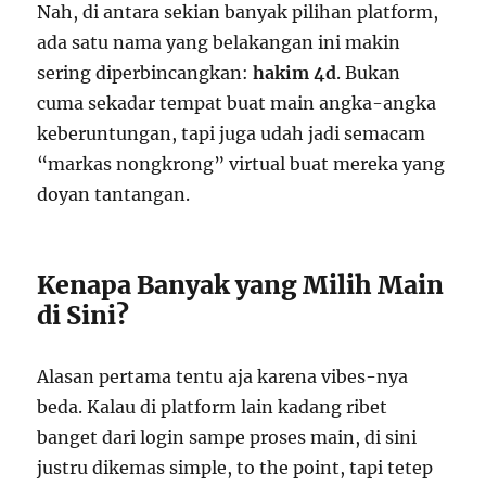
Nah, di antara sekian banyak pilihan platform,
ada satu nama yang belakangan ini makin
sering diperbincangkan:
hakim 4d
. Bukan
cuma sekadar tempat buat main angka-angka
keberuntungan, tapi juga udah jadi semacam
“markas nongkrong” virtual buat mereka yang
doyan tantangan.
Kenapa Banyak yang Milih Main
di Sini?
Alasan pertama tentu aja karena vibes-nya
beda. Kalau di platform lain kadang ribet
banget dari login sampe proses main, di sini
justru dikemas simple, to the point, tapi tetep