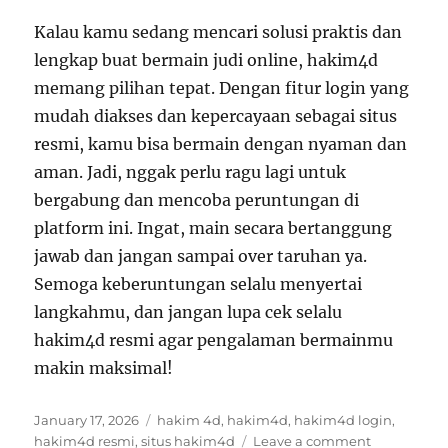
Kalau kamu sedang mencari solusi praktis dan
lengkap buat bermain judi online, hakim4d
memang pilihan tepat. Dengan fitur login yang
mudah diakses dan kepercayaan sebagai situs
resmi, kamu bisa bermain dengan nyaman dan
aman. Jadi, nggak perlu ragu lagi untuk
bergabung dan mencoba peruntungan di
platform ini. Ingat, main secara bertanggung
jawab dan jangan sampai over taruhan ya.
Semoga keberuntungan selalu menyertai
langkahmu, dan jangan lupa cek selalu
hakim4d resmi agar pengalaman bermainmu
makin maksimal!
Posted
Tags
January 17, 2026
hakim 4d
,
hakim4d
,
hakim4d login
,
on
on
hakim4d resmi
,
situs hakim4d
Leave a comment