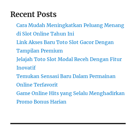
Recent Posts
Cara Mudah Meningkatkan Peluang Menang
di Slot Online Tahun Ini
Link Akses Baru Toto Slot Gacor Dengan
Tampilan Premium
Jelajah Toto Slot Modal Receh Dengan Fitur
Inovatif
Temukan Sensasi Baru Dalam Permainan
Online Terfavorit
Game Online Hits yang Selalu Menghadirkan
Promo Bonus Harian