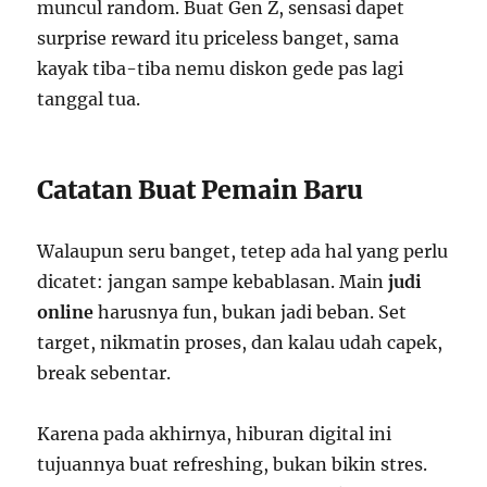
muncul random. Buat Gen Z, sensasi dapet
surprise reward itu priceless banget, sama
kayak tiba-tiba nemu diskon gede pas lagi
tanggal tua.
Catatan Buat Pemain Baru
Walaupun seru banget, tetep ada hal yang perlu
dicatet: jangan sampe kebablasan. Main
judi
online
harusnya fun, bukan jadi beban. Set
target, nikmatin proses, dan kalau udah capek,
break sebentar.
Karena pada akhirnya, hiburan digital ini
tujuannya buat refreshing, bukan bikin stres.