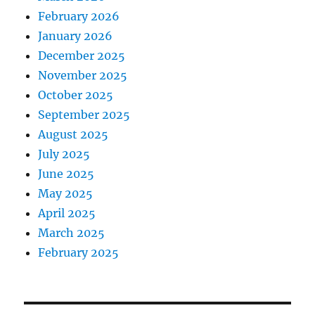
February 2026
January 2026
December 2025
November 2025
October 2025
September 2025
August 2025
July 2025
June 2025
May 2025
April 2025
March 2025
February 2025