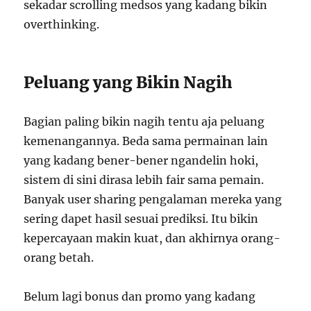
sekadar scrolling medsos yang kadang bikin
overthinking.
Peluang yang Bikin Nagih
Bagian paling bikin nagih tentu aja peluang
kemenangannya. Beda sama permainan lain
yang kadang bener-bener ngandelin hoki,
sistem di sini dirasa lebih fair sama pemain.
Banyak user sharing pengalaman mereka yang
sering dapet hasil sesuai prediksi. Itu bikin
kepercayaan makin kuat, dan akhirnya orang-
orang betah.
Belum lagi bonus dan promo yang kadang