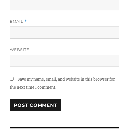
EMAIL
*
WEBSITE
Save my name, email, and website in this browser for
the next time I comment.