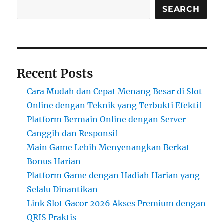
SEARCH
Recent Posts
Cara Mudah dan Cepat Menang Besar di Slot
Online dengan Teknik yang Terbukti Efektif
Platform Bermain Online dengan Server
Canggih dan Responsif
Main Game Lebih Menyenangkan Berkat
Bonus Harian
Platform Game dengan Hadiah Harian yang
Selalu Dinantikan
Link Slot Gacor 2026 Akses Premium dengan
QRIS Praktis