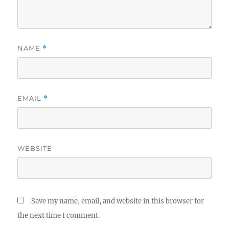
NAME
*
EMAIL
*
WEBSITE
Save my name, email, and website in this browser for
the next time I comment.