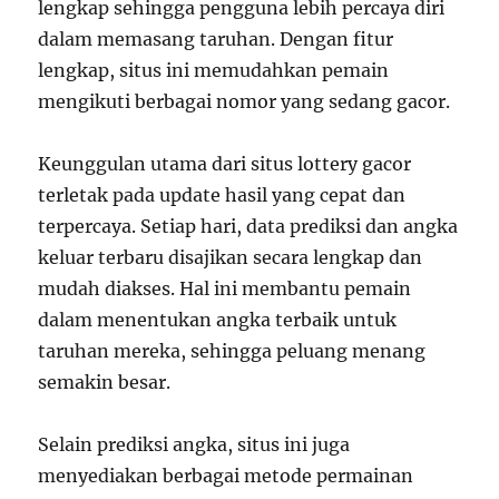
lengkap sehingga pengguna lebih percaya diri
dalam memasang taruhan. Dengan fitur
lengkap, situs ini memudahkan pemain
mengikuti berbagai nomor yang sedang gacor.
Keunggulan utama dari situs lottery gacor
terletak pada update hasil yang cepat dan
terpercaya. Setiap hari, data prediksi dan angka
keluar terbaru disajikan secara lengkap dan
mudah diakses. Hal ini membantu pemain
dalam menentukan angka terbaik untuk
taruhan mereka, sehingga peluang menang
semakin besar.
Selain prediksi angka, situs ini juga
menyediakan berbagai metode permainan