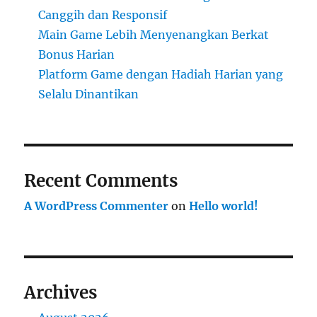
Canggih dan Responsif
Main Game Lebih Menyenangkan Berkat
Bonus Harian
Platform Game dengan Hadiah Harian yang
Selalu Dinantikan
Recent Comments
A WordPress Commenter
on
Hello world!
Archives