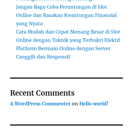
Jangan Ragu Coba Peruntungan di Slot
Online dan Rasakan Keuntungan Finansial
yang Nyata
Cara Mudah dan Cepat Menang Besar di Slot
Online dengan Teknik yang Terbukti Efektif
Platform Bermain Online dengan Server
Canggih dan Responsif
Recent Comments
A WordPress Commenter
on
Hello world!