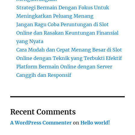
Strategi Bermain Dengan Fokus Untuk
Meningkatkan Peluang Menang
Jangan Ragu Coba Peruntungan di Slot
Online dan Rasakan Keuntungan Finansial
yang Nyata
Cara Mudah dan Cepat Menang Besar di Slot
Online dengan Teknik yang Terbukti Efektif
Platform Bermain Online dengan Server
Canggih dan Responsif
Recent Comments
A WordPress Commenter
on
Hello world!