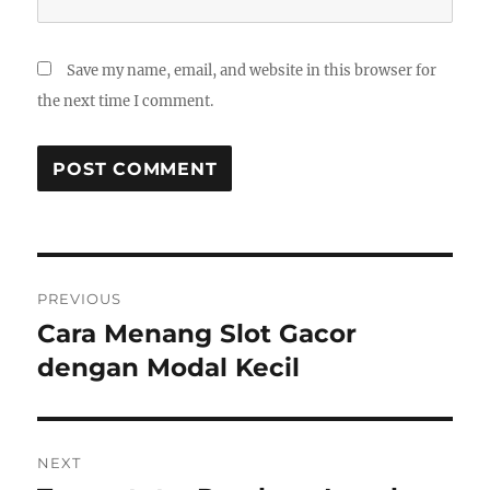
Save my name, email, and website in this browser for
the next time I comment.
Post
PREVIOUS
navigation
Cara Menang Slot Gacor
Previous
post:
dengan Modal Kecil
NEXT