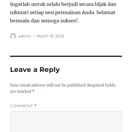
Ingatlah untuk selalu berjudi secara bijak dan
nikmati setiap sesi permainan Anda. Selamat
bermain dan semoga sukses!.
Author
Posted
admin
March 19, 2025
on
Leave a Reply
Your email address will not be published.
Required fields
are marked
*
COMMENT
*