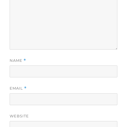
NAME
*
EMAIL
*
WEBSITE