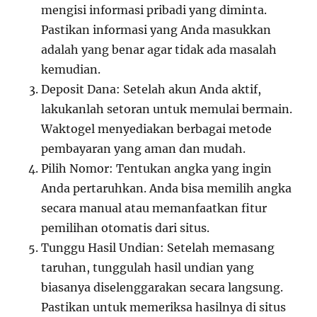
mengisi informasi pribadi yang diminta.
Pastikan informasi yang Anda masukkan
adalah yang benar agar tidak ada masalah
kemudian.
Deposit Dana: Setelah akun Anda aktif,
lakukanlah setoran untuk memulai bermain.
Waktogel menyediakan berbagai metode
pembayaran yang aman dan mudah.
Pilih Nomor: Tentukan angka yang ingin
Anda pertaruhkan. Anda bisa memilih angka
secara manual atau memanfaatkan fitur
pemilihan otomatis dari situs.
Tunggu Hasil Undian: Setelah memasang
taruhan, tunggulah hasil undian yang
biasanya diselenggarakan secara langsung.
Pastikan untuk memeriksa hasilnya di situs