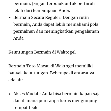
bermain. Jangan terbujuk untuk bertaruh
lebih dari kemampuan Anda.
Bermain Secara Reguler: Dengan rutin
bermain, Anda dapat lebih memahami pola
permainan dan meningkatkan pengalaman
Anda.
Keuntungan Bermain di Waktogel
Bermain Toto Macau di Waktogel memiliki
banyak keuntungan. Beberapa di antaranya
adalah:
Akses Mudah: Anda bisa bermain kapan saja
dan di mana pun tanpa harus mengunjungi
tempat fisik.