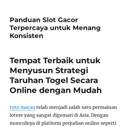
Panduan Slot Gacor
Terpercaya untuk Menang
Konsisten
Tempat Terbaik untuk
Menyusun Strategi
Taruhan Togel Secara
Online dengan Mudah
toto macau
telah menjadi salah satu permainan
lotere yang sangat digemari di Asia. Dengan
munculnya di platform perjudian online seperti