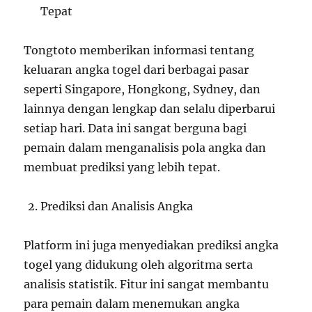
Tepat
Tongtoto memberikan informasi tentang
keluaran angka togel dari berbagai pasar
seperti Singapore, Hongkong, Sydney, dan
lainnya dengan lengkap dan selalu diperbarui
setiap hari. Data ini sangat berguna bagi
pemain dalam menganalisis pola angka dan
membuat prediksi yang lebih tepat.
Prediksi dan Analisis Angka
Platform ini juga menyediakan prediksi angka
togel yang didukung oleh algoritma serta
analisis statistik. Fitur ini sangat membantu
para pemain dalam menemukan angka