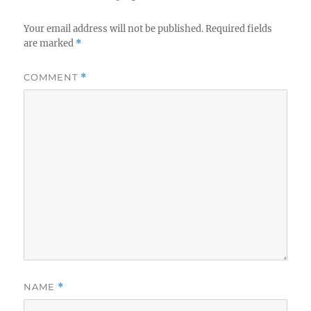
Your email address will not be published.
Required fields
are marked
*
COMMENT
*
NAME
*