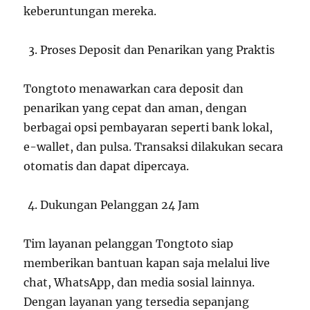
keberuntungan mereka.
Proses Deposit dan Penarikan yang Praktis
Tongtoto menawarkan cara deposit dan
penarikan yang cepat dan aman, dengan
berbagai opsi pembayaran seperti bank lokal,
e-wallet, dan pulsa. Transaksi dilakukan secara
otomatis dan dapat dipercaya.
Dukungan Pelanggan 24 Jam
Tim layanan pelanggan Tongtoto siap
memberikan bantuan kapan saja melalui live
chat, WhatsApp, dan media sosial lainnya.
Dengan layanan yang tersedia sepanjang