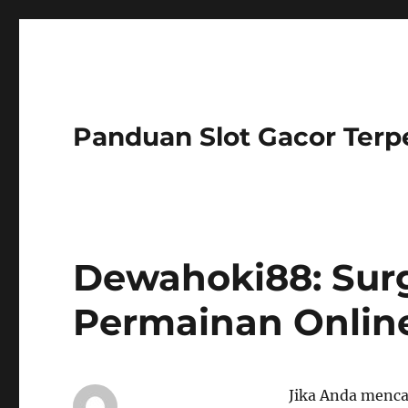
Panduan Slot Gacor Ter
Dewahoki88: Surg
Permainan Onlin
Jika Anda menca