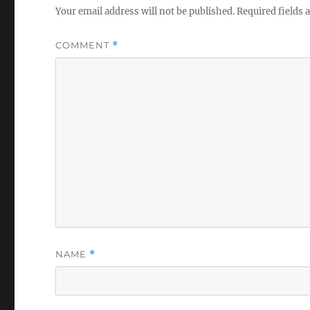
Your email address will not be published.
Required fields
COMMENT
*
NAME
*