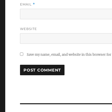
EMAIL
*
WEBSITE
Save my name, email, and website in this browser for
Post