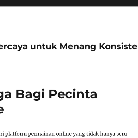
percaya untuk Menang Konsist
a Bagi Pecinta
e
ri platform permainan online yang tidak hanya seru