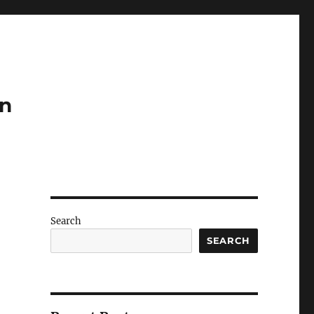
en
Search
SEARCH