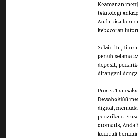
Keamanan menja
teknologi enkri
Anda bisa berma
kebocoran inform
Selain itu, tim
penuh selama 24
deposit, penari
ditangani denga
Proses Transaks
Dewahoki88 men
digital, memud
penarikan. Pros
otomatis, Anda 
kembali bermain