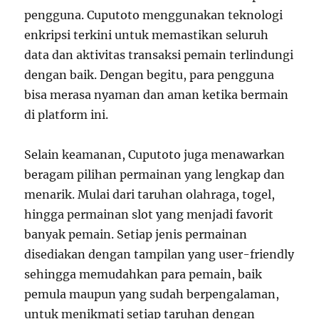
pengguna. Cuputoto menggunakan teknologi
enkripsi terkini untuk memastikan seluruh
data dan aktivitas transaksi pemain terlindungi
dengan baik. Dengan begitu, para pengguna
bisa merasa nyaman dan aman ketika bermain
di platform ini.
Selain keamanan, Cuputoto juga menawarkan
beragam pilihan permainan yang lengkap dan
menarik. Mulai dari taruhan olahraga, togel,
hingga permainan slot yang menjadi favorit
banyak pemain. Setiap jenis permainan
disediakan dengan tampilan yang user-friendly
sehingga memudahkan para pemain, baik
pemula maupun yang sudah berpengalaman,
untuk menikmati setiap taruhan dengan