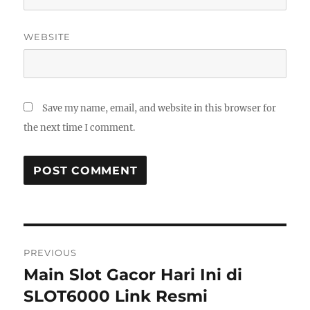
WEBSITE
Save my name, email, and website in this browser for
the next time I comment.
Post
PREVIOUS
navigation
Main Slot Gacor Hari Ini di
Previous
post:
SLOT6000 Link Resmi