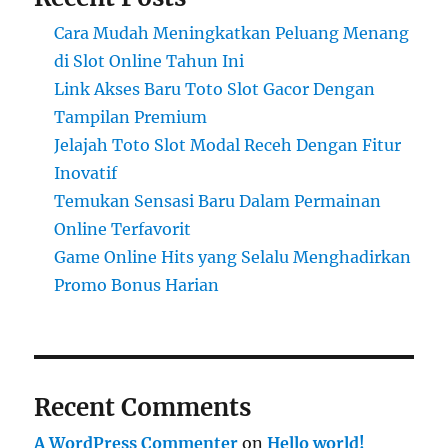
Cara Mudah Meningkatkan Peluang Menang
di Slot Online Tahun Ini
Link Akses Baru Toto Slot Gacor Dengan
Tampilan Premium
Jelajah Toto Slot Modal Receh Dengan Fitur
Inovatif
Temukan Sensasi Baru Dalam Permainan
Online Terfavorit
Game Online Hits yang Selalu Menghadirkan
Promo Bonus Harian
Recent Comments
A WordPress Commenter
on
Hello world!