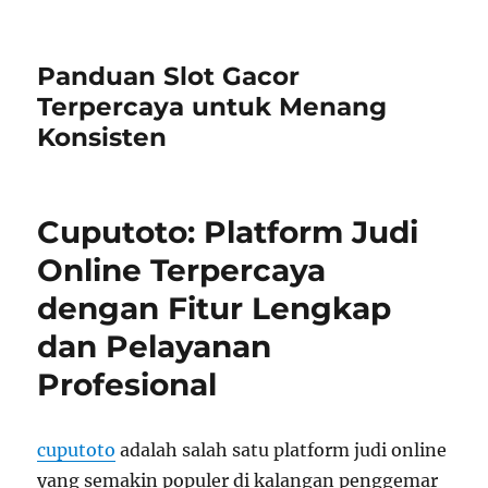
Panduan Slot Gacor
Terpercaya untuk Menang
Konsisten
Cuputoto: Platform Judi
Online Terpercaya
dengan Fitur Lengkap
dan Pelayanan
Profesional
cuputoto
adalah salah satu platform judi online
yang semakin populer di kalangan penggemar