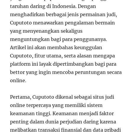
taruhan daring di Indonesia. Dengan
menghadirkan berbagai jenis permainan judi,
Cuputoto menawarkan pengalaman bermain
yang menyenangkan sekaligus
menguntungkan bagi para penggunanya.
Artikel ini akan membahas keunggulan
Cuputoto, fitur utama, serta alasan mengapa
platform ini layak dipertimbangkan bagi para
bettor yang ingin mencoba peruntungan secara
online.
Pertama, Cuputoto dikenal sebagai situs judi
online terpercaya yang memiliki sistem
keamanan tinggi. Keamanan menjadi faktor
penting dalam dunia perjudian daring karena
melibatkan transaksi finansial dan data pribadi