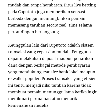
mudah dan tanpa hambatan. Fitur live betting
pada Cuputoto juga memberikan sensasi
berbeda dengan memungkinkan pemain
memasang taruhan secara real-time selama
pertandingan berlangsung.
Keunggulan lain dari Cuputoto adalah sistem
transaksi yang cepat dan mudah. Pengguna
dapat melakukan deposit maupun penarikan
dana dengan berbagai metode pembayaran
yang mendukung transfer bank lokal maupun
e-wallet populer. Proses transaksi yang efisien
ini tentu menjadi nilai tambah karena tidak
membuat pemain menunggu lama ketika ingin
menikmati permainan atau menarik
kemenangan mereka.