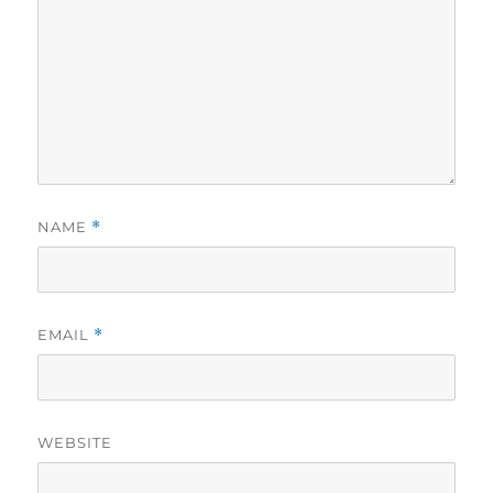
NAME
*
EMAIL
*
WEBSITE