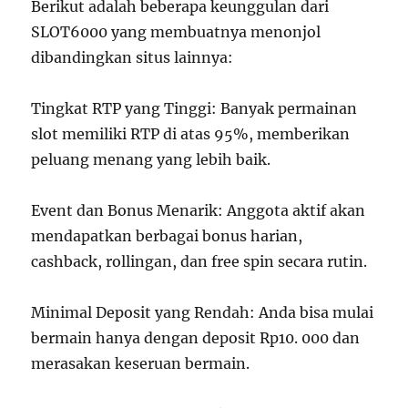
Berikut adalah beberapa keunggulan dari
SLOT6000 yang membuatnya menonjol
dibandingkan situs lainnya:
Tingkat RTP yang Tinggi: Banyak permainan
slot memiliki RTP di atas 95%, memberikan
peluang menang yang lebih baik.
Event dan Bonus Menarik: Anggota aktif akan
mendapatkan berbagai bonus harian,
cashback, rollingan, dan free spin secara rutin.
Minimal Deposit yang Rendah: Anda bisa mulai
bermain hanya dengan deposit Rp10. 000 dan
merasakan keseruan bermain.