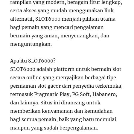
tampilan yang modern, beragam fitur lengkap,
serta akses yang mudah menggunakan link
alternatif, SLOT6000 menjadi pilihan utama
bagi pemain yang mencari pengalaman
bermain yang aman, menyenangkan, dan
menguntungkan.
Apa itu SLOT6000?
SLOT6000 adalah platform untuk bermain slot
secara online yang menyajikan berbagai tipe
permainan slot gacor dari penyedia terkemuka,
termasuk Pragmatic Play, PG Soft, Habanero,
dan lainnya. Situs ini dirancang untuk
memberikan kenyamanan dan kemudahan
bagi semua pemain, baik yang baru memulai
maupun yang sudah berpengalaman.