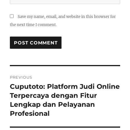
Save my name, email, and website in this browser for
the next time I comment.
Post
PREVIOUS
navigation
Cuputoto: Platform Judi Online
Previous
post:
Terpercaya dengan Fitur
Lengkap dan Pelayanan
Profesional