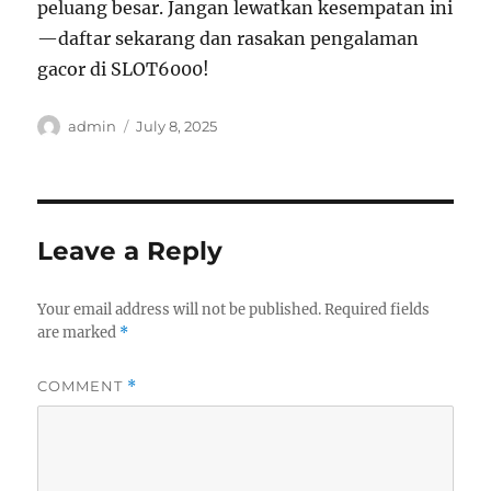
peluang besar. Jangan lewatkan kesempatan ini
—daftar sekarang dan rasakan pengalaman
gacor di SLOT6000!
Author
Posted
admin
July 8, 2025
on
Leave a Reply
Your email address will not be published.
Required fields
are marked
*
COMMENT
*